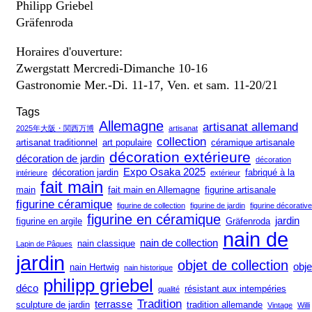
Philipp Griebel
Gräfenroda
Horaires d'ouverture:
Zwergstatt Mercredi-Dimanche 10-16
Gastronomie Mer.-Di. 11-17, Ven. et sam. 11-20/21
Tags
Allemagne
artisanat allemand
2025年大阪・関西万博
artisanat
collection
artisanat traditionnel
art populaire
céramique artisanale
décoration extérieure
décoration de jardin
décoration
Expo Osaka 2025
décoration jardin
fabriqué à la
intérieure
extérieur
fait main
main
fait main en Allemagne
figurine artisanale
figurine céramique
figurine de collection
figurine de jardin
figurine décorative
figurine en céramique
jardin
figurine en argile
Gräfenroda
nain de
nain de collection
nain classique
Lapin de Pâques
jardin
objet de collection
obje
nain Hertwig
nain historique
philipp griebel
déco
résistant aux intempéries
qualité
Tradition
terrasse
sculpture de jardin
tradition allemande
Vintage
Willi