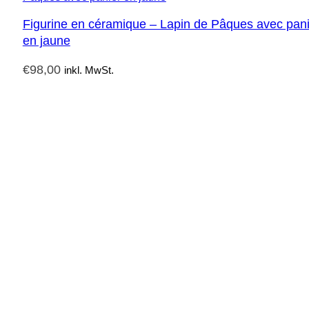
Figurine en céramique – Lapin de Pâques avec pani
en jaune
€
98,00
inkl. MwSt.