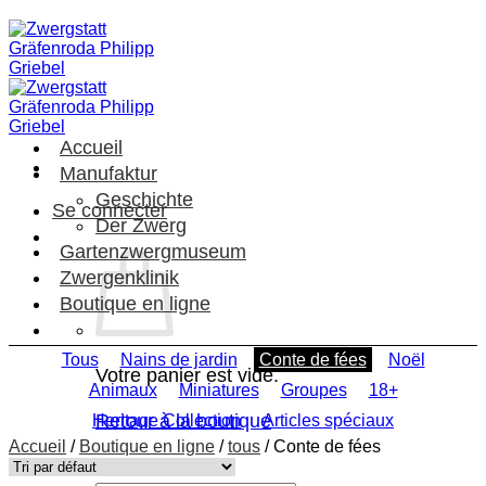
Passer
au
contenu
Accueil
Manufaktur
Geschichte
Se connecter
Der Zwerg
Gartenzwergmuseum
Zwergenklinik
Boutique en ligne
Tous
Nains de jardin
Conte de fées
Noël
Votre panier est vide.
Animaux
Miniatures
Groupes
18+
Retour à la boutique
Heritage Collection
Articles spéciaux
Accueil
/
Boutique en ligne
/
tous
/
Conte de fées