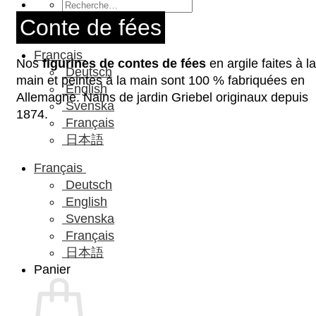
Recherche
pour :
Conte de fées
Français
Nos
figurines de contes de fées
en argile faites à la
Deutsch
main et peintes à la main sont 100 % fabriquées en
English
Allemagne. Nains de jardin Griebel originaux depuis
Svenska
1874.
Français
日本語
Français
Deutsch
English
Svenska
Français
日本語
Panier