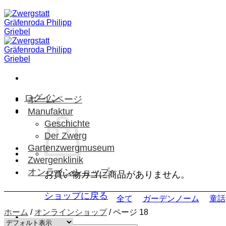
Skip
to
content
ログイン
ホームページ
Manufaktur
Geschichte
Der Zwerg
Gartenzwergmuseum
Zwergenklinik
オンラインショップ
お買い物カゴに商品がありません。
ショップに戻る
全て
ガーデンノーム
童話
ホーム
/
オンラインショップ
/
ページ 18