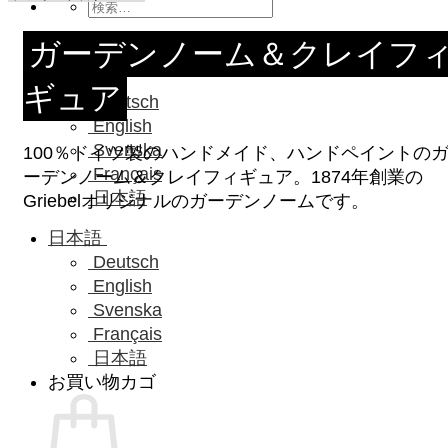
検
索
ガーデンノーム＆クレイフ
対
象:
日本語
ギュア
Deutsch
English
Svenska
100％ドイツ製のハンドメイド、ハンドペイントの
Français
ーデンノーム＆クレイフィギュア。1874年創業の
日本語
Griebelオリジナルのガーデンノームです。
日本語
Deutsch
English
Svenska
Français
日本語
お買い物カゴ