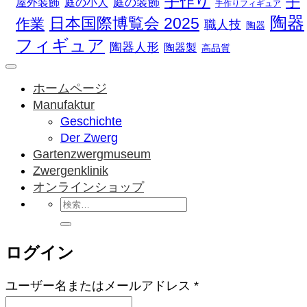
手作り
手
庭の装飾
庭の小人
屋外装飾
手作りフィギュア
陶器
日本国際博覧会 2025
作業
職人技
陶器
フィギュア
陶器人形
陶器製
高品質
ホームページ
Manufaktur
Geschichte
Der Zwerg
Gartenzwergmuseum
Zwergenklinik
オンラインショップ
検
索
対
ログイン
象:
必
ユーザー名またはメールアドレス
*
須