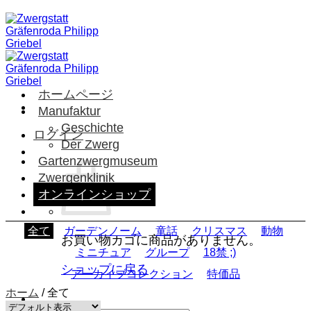
Skip
to
content
ホームページ
Manufaktur
Geschichte
ログイン
Der Zwerg
Gartenzwergmuseum
Zwergenklinik
オンラインショップ
全て
ガーデンノーム
童話
クリスマス
動物
お買い物カゴに商品がありません。
ミニチュア
グループ
18禁 ;)
ショップに戻る
アーカイブコレクション
特価品
ホーム
/
全て