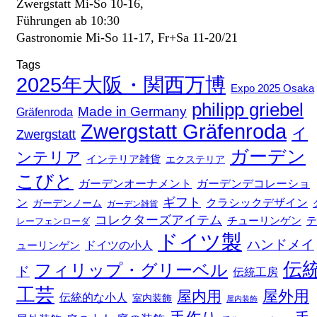
Zwergstatt Mi-So 10-16,
Führungen ab 10:30
Gastronomie Mi-So 11-17, Fr+Sa 11-20/21
Tags
2025年大阪・関西万博
Expo 2025 Osaka
philipp griebel
Made in Germany
Gräfenroda
Zwergstatt Gräfenroda
イ
Zwergstatt
ガーデン
ンテリア
インテリア雑貨
エクステリア
こびと
ガーデンデコレーショ
ガーデンオーナメント
ギフト
ン
クラシックデザイン
ガーデンノーム
ガーデン雑貨
コレクターズアイテム
チューリンゲン
テ
レーフェンローダ
ドイツ製
ハンドメイ
ドイツの小人
ューリンゲン
伝
フィリップ・グリーベル
ド
伝統工房
工芸
屋外用
屋内用
伝統的な小人
室内装飾
屋内装飾