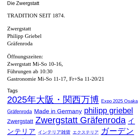
Die Zwergstatt
TRADITION SEIT 1874.
Zwergstatt
Philipp Griebel
Gräfenroda
Öffnungszeiten:
Zwergstatt Mi-So 10-16,
Führungen ab 10:30
Gastronomie Mi-So 11-17, Fr+Sa 11-20/21
Tags
2025年大阪・関西万博
Expo 2025 Osaka
philipp griebel
Made in Germany
Gräfenroda
Zwergstatt Gräfenroda
イ
Zwergstatt
ガーデン
ンテリア
インテリア雑貨
エクステリア