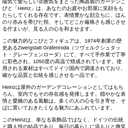
陽気で愛らしい雰囲気をまとった陶器製のガーデンこ
びと「Heinz」は、あなたのお庭やお部屋に笑顔をも
たらしてくれる存在です。表情豊かな顔立ちに、ほん
のり赤みを帯びた頬、そしてどこか厳格さも感じさせ
る佇まいが、見る人の心を和ませます。
この魅力的なこびとフィギュアは、1874年創業の歴
史あるZwergstatt Gräfenroda（ツヴェルクシュタッ
ト・グレーフェンローダ）にて、すべて手作業で丁寧
に彩色され、1050度の高温で焼成されています。使
用される素材はすべてドイツ国内で調達されており、
確かな品質と伝統を感じさせる一品です。
Heinzは屋外のガーデンデコレーションとしてはもち
ろん、室内でもその存在感を発揮します。穏やかな表
情と愛嬌のある風貌は、多くの人の心を引き寄せ、そ
ばに置いておきたくなる魅力にあふれています。
このHeinzは、単なる装飾品ではなく、ドイツの伝統
と職人技の結晶であり、毎日の暮らしに温もりと微笑