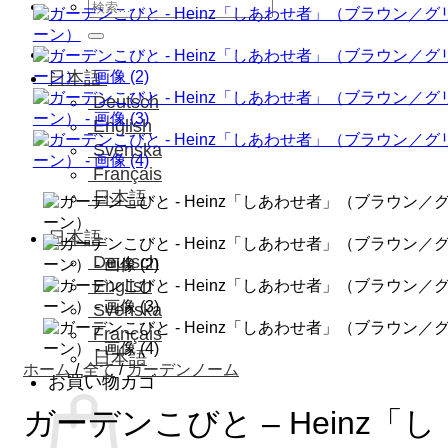
検
索
対
象:
日本語
Deutsch
English
Svenska
Français
日本語
日本語
Deutsch
English
Svenska
Français
日本語
ホーム
/
全て
/
ガーデンノーム
お買い物カゴ
ガーデンこびと – Heinz「し