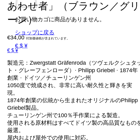
あわせ者」（ブラウン／グリ
ーン）
お買い物カゴに商品がありません。
ショップに戻る
€
34,00
付加価値税が含まれています。
€ $ ¥
€ $ ¥
製造元：Zwergstatt Gräfenroda（ツヴェルクシュタ
ト・グレーフェンローダ）· Philipp Griebel · 1874年
創業 · ドイツ／チューリンゲン州
1050度で焼成され、非常に高い耐久性と輝きを実
現。
1874年創業の伝統から生まれたオリジナルのPhilipp
Griebel製品。
チューリンゲン州で100％手作業による製造。
使用される原材料はすべてドイツ製の高品質なもの
厳選。
屋内および屋外での使用に対応。