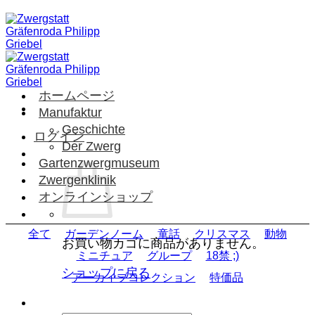
Skip
to
content
ホームページ
Manufaktur
Geschichte
ログイン
Der Zwerg
Gartenzwergmuseum
Zwergenklinik
オンラインショップ
全て
ガーデンノーム
童話
クリスマス
動物
お買い物カゴに商品がありません。
ミニチュア
グループ
18禁 ;)
ショップに戻る
アーカイブコレクション
特価品