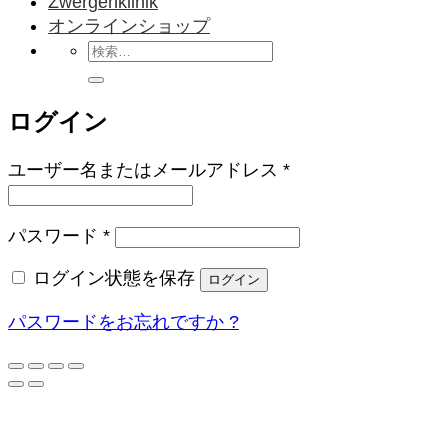
Zwergenklinik
オンラインショップ
検
索
対
ログイン
象:
必
ユーザー名またはメールアドレス
*
須
必
パスワード
*
須
ログイン状態を保存
ログイン
パスワードをお忘れですか ?