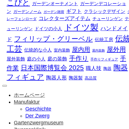
こびと
ガーデンデコレーショ
ガーデンオーナメント
ギフト
ン
クラシックデザイン
ガーデンノーム
ガーデン雑貨
コレクターズアイテム
チューリンゲン
テ
レーフェンローダ
ドイツ製
ハンドメイ
ドイツの小人
ューリンゲン
伝
フィリップ・グリーベル
ド
伝統工房
工芸
屋外用
屋内用
伝統的な小人
室内装飾
屋内装飾
手作り
手
庭の装飾
庭の小人
屋外装飾
手作りフィギュア
陶器
日本国際博覧会 2025
作業
職人技
陶器
フィギュア
陶器人形
陶器製
高品質
ホームページ
Manufaktur
Geschichte
Der Zwerg
Gartenzwergmuseum