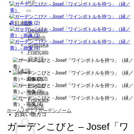
検
索
対
象:
日本語
Deutsch
English
Svenska
Français
日本語
日本語
Deutsch
English
Svenska
Français
日本語
ホーム
/
全て
/
ガーデンノーム
お買い物カゴ
ガーデンこびと – Josef「ワ