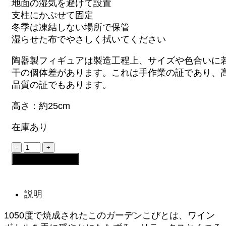
地面の湿気を避けて設置
支柱にかぶせて固定
冬季は凍結しない場所で保管
湿らせた布でやさしく拭いてください
陶器製フィギュアは製造工程上、サイズや色合いに
干の個体差があります。これは手作業の証であり、
品質の証でもあります。
高さ：約25cm
在庫あり
ガ
ー
お買い物カゴに追加
デ
ン
こ
説明
び
と
1050度で焼成されたこのガーデンこびとは、ワイン
-