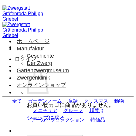
Skip
to
content
ホームページ
Manufaktur
Geschichte
ログイン
Der Zwerg
Gartenzwergmuseum
Zwergenklinik
オンラインショップ
全て
ガーデンノーム
童話
クリスマス
動物
お買い物カゴに商品がありません。
ミニチュア
グループ
18禁 ;)
ショップに戻る
アーカイブコレクション
特価品