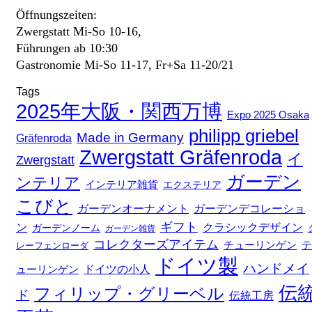
Öffnungszeiten:
Zwergstatt Mi-So 10-16,
Führungen ab 10:30
Gastronomie Mi-So 11-17, Fr+Sa 11-20/21
Tags
2025年大阪・関西万博
Expo 2025 Osaka
philipp griebel
Made in Germany
Gräfenroda
Zwergstatt Gräfenroda
イ
Zwergstatt
ガーデン
ンテリア
インテリア雑貨
エクステリア
こびと
ガーデンデコレーショ
ガーデンオーナメント
ギフト
ン
クラシックデザイン
ガーデンノーム
ガーデン雑貨
コレクターズアイテム
チューリンゲン
テ
レーフェンローダ
ドイツ製
ハンドメイ
ドイツの小人
ューリンゲン
伝
フィリップ・グリーベル
ド
伝統工房