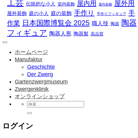
工芸
屋外用
屋内用
伝統的な小人
室内装飾
屋内装飾
手作り
手
庭の装飾
庭の小人
屋外装飾
手作りフィギュア
陶器
日本国際博覧会 2025
作業
職人技
陶器
フィギュア
陶器人形
陶器製
高品質
ホームページ
Manufaktur
Geschichte
Der Zwerg
Gartenzwergmuseum
Zwergenklinik
オンラインショップ
検
索
対
ログイン
象: