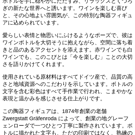
ボトルを手に穏やかにたたずみ、リラックスとくつろ
Josef「ワ
ぎの新たな世界へと誘います。ワインを楽しむ喜び
イ
と、その心地よい雰囲気が、この特別な陶器フィギュ
ン
ボ
アに込められています。
ト
ル
愛らしい表情と物思いにふけるようなポーズで、彼は
を
ワインボトルを大切そうに抱えながら、空間に落ち着
持
きと品のあるアクセントを添えます。赤ワインでも白
つ」
ワインでも、このこびとは「今を楽しむ」ことの大切
（緑
さを語りかけてくれます。
／
青）
使用されている原材料はすべてドイツ産で、品質の高
個
さと地域資源へのこだわりを示しています。ボトルの
文字を含む彩色はすべて手作業で行われ、こまやかな
表現と温かみを感じさせる仕上がりです。
この陶器フィギュアは、1874年創業の老舗
Zwergstatt Gräfenroda によって、創業の地グレーフ
ェンローダで一つひとつ丁寧に製作されています。ボ
トルに描かれた文字も、ただの印刷ではなく、熟練の