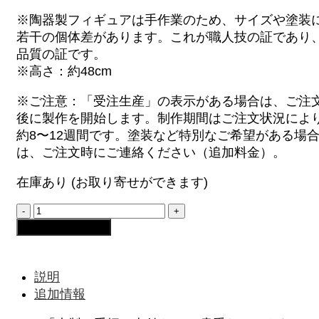
※陶器製フィギュアは手作業のため、サイズや塗装
若干の個体差があります。これが職人技の証であり
品質の証です。
※高さ：約48cm
※ご注意：「受注生産」の表示がある場合は、ご注
後に製作を開始します。制作期間はご注文状況によ
約8〜12週間です。塗装など特別なご希望がある場
は、ご注文時にご連絡ください（追加料金）。
在庫あり (お取り寄せができます)
ガ
ー
お買い物カゴに追加
デ
ン
こ
説明
び
追加情報
と
-