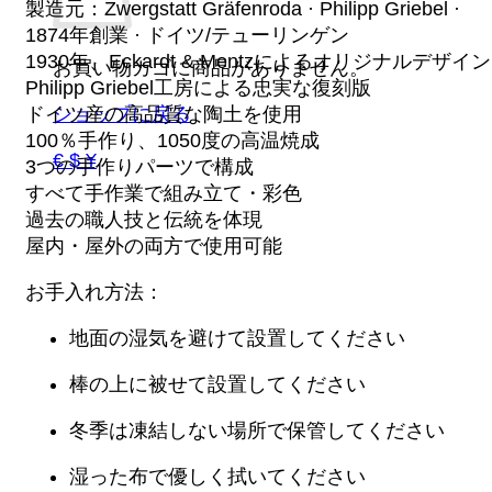
製造元：Zwergstatt Gräfenroda · Philipp Griebel ·
1874年創業 · ドイツ/テューリンゲン
1930年、Eckardt & Mentzによるオリジナルデザイン
お買い物カゴに商品がありません。
Philipp Griebel工房による忠実な復刻版
ドイツ産の高品質な陶土を使用
ショップに戻る
100％手作り、1050度の高温焼成
€ $ ¥
3つの手作りパーツで構成
すべて手作業で組み立て・彩色
過去の職人技と伝統を体現
屋内・屋外の両方で使用可能
お手入れ方法：
地面の湿気を避けて設置してください
棒の上に被せて設置してください
冬季は凍結しない場所で保管してください
湿った布で優しく拭いてください