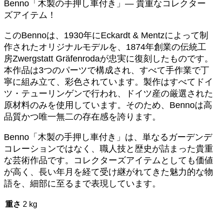
Benno「木製の手押し車付き」— 貴重なコレクター
Benno「木
ズアイテム！
製
の
このBennoは、1930年にEckardt & Mentzによって制
手
作されたオリジナルモデルを、1874年創業の伝統工
押
し
房Zwergstatt Gräfenrodaが忠実に復刻したものです。
車
本作品は3つのパーツで構成され、すべて手作業で丁
付
寧に組み立て、彩色されています。製作はすべてドイ
き」
ツ・テューリンゲンで行われ、ドイツ産の厳選された
個
原材料のみを使用しています。そのため、Bennoは高
品質かつ唯一無二の存在感を誇ります。
Benno「木製の手押し車付き」は、単なるガーデンデ
コレーションではなく、職人技と歴史が詰まった貴重
な芸術作品です。コレクターズアイテムとしても価値
が高く、長い年月を経て受け継がれてきた魅力的な物
語を、細部に至るまで表現しています。
重さ
2 kg