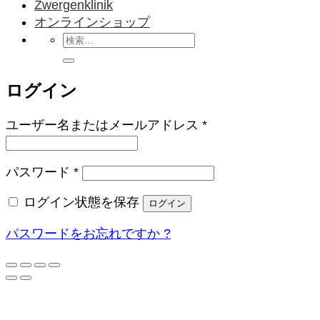
Zwergenklinik
オンラインショップ
検
索
対
ログイン
象:
必
ユーザー名またはメールアドレス
*
須
必
パスワード
*
須
ログイン状態を保存
ログイン
パスワードをお忘れですか ?