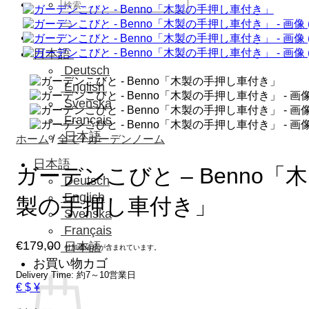
検
索
対
象:
日本語
Deutsch
English
Svenska
Français
日本語
ホーム
/
全て
/
ガーデンノーム
日本語
ガーデンこびと – Benno「木
Deutsch
English
製の手押し車付き」
Svenska
Français
€
179,00
日本語
付加価値税が含まれています。
お買い物カゴ
Delivery Time: 約7～10営業日
€ $ ¥