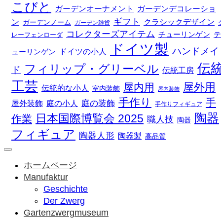
こびと
ガーデンデコレーショ
ガーデンオーナメント
ギフト
ン
クラシックデザイン
ガーデンノーム
ガーデン雑貨
コレクターズアイテム
チューリンゲン
テ
レーフェンローダ
ドイツ製
ハンドメイ
ドイツの小人
ューリンゲン
伝
フィリップ・グリーベル
ド
伝統工房
工芸
屋外用
屋内用
伝統的な小人
室内装飾
屋内装飾
手作り
手
庭の装飾
庭の小人
屋外装飾
手作りフィギュア
陶器
日本国際博覧会 2025
作業
職人技
陶器
フィギュア
陶器人形
陶器製
高品質
ホームページ
Manufaktur
Geschichte
Der Zwerg
Gartenzwergmuseum