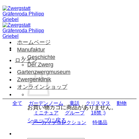
Skip
to
content
ホームページ
Manufaktur
Geschichte
ログイン
Der Zwerg
Gartenzwergmuseum
Zwergenklinik
オンラインショップ
全て
ガーデンノーム
童話
クリスマス
動物
お買い物カゴに商品がありません。
ミニチュア
グループ
18禁 ;)
ショップに戻る
アーカイブコレクション
特価品