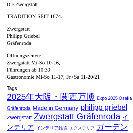
Die Zwergstatt
TRADITION SEIT 1874.
Zwergstatt
Philipp Griebel
Gräfenroda
Öffnungszeiten:
Zwergstatt Mi-So 10-16,
Führungen ab 10:30
Gastronomie Mi-So 11-17, Fr+Sa 11-20/21
Tags
2025年大阪・関西万博
Expo 2025 Osaka
philipp griebel
Made in Germany
Gräfenroda
Zwergstatt Gräfenroda
イ
Zwergstatt
ガーデン
ンテリア
インテリア雑貨
エクステリア