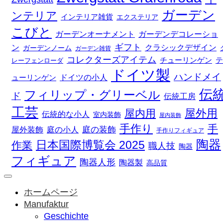
ガーデン
ンテリア
インテリア雑貨
エクステリア
こびと
ガーデンデコレーショ
ガーデンオーナメント
ギフト
ン
クラシックデザイン
ガーデンノーム
ガーデン雑貨
コレクターズアイテム
チューリンゲン
テ
レーフェンローダ
ドイツ製
ハンドメイ
ドイツの小人
ューリンゲン
伝
フィリップ・グリーベル
ド
伝統工房
工芸
屋外用
屋内用
伝統的な小人
室内装飾
屋内装飾
手作り
手
庭の装飾
庭の小人
屋外装飾
手作りフィギュア
陶器
日本国際博覧会 2025
作業
職人技
陶器
フィギュア
陶器人形
陶器製
高品質
ホームページ
Manufaktur
Geschichte