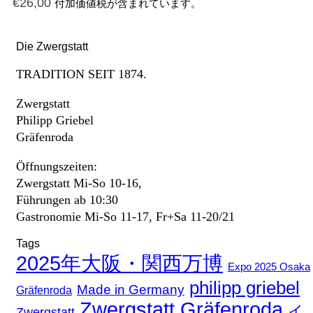
€
26,00
付加価値税が含まれています。
Die Zwergstatt
TRADITION SEIT 1874.
Zwergstatt
Philipp Griebel
Gräfenroda
Öffnungszeiten:
Zwergstatt Mi-So 10-16,
Führungen ab 10:30
Gastronomie Mi-So 11-17, Fr+Sa 11-20/21
Tags
2025年大阪・関西万博
Expo 2025 Osaka
philipp griebel
Made in Germany
Gräfenroda
Zwergstatt Gräfenroda
イ
Zwergstatt