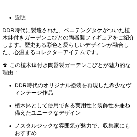
テ
ン
グ
説明
タ
ケ
DDR時代に製造された、ベニテングタケがついた植
付
木鉢付きガーデンこびとの陶器製フィギュアをご紹介
き
します。歴史ある彩色と愛らしいデザインが融合し
植
た、心温まるコレクターアイテムです。
木
鉢
🍄 この植木鉢付き陶器製ガーデンこびとが魅力的な
ガ
理由：
ー
デ
ン
DDR時代のオリジナル塗装を再現した希少なヴ
こ
ィンテージ作品
び
と
植木鉢として使用できる実用性と装飾性を兼ね
の
備えたユニークなデザイン
陶
器
ノスタルジックな雰囲気が魅力で、収集家にも
製
おすすめ
フ