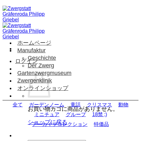
Skip
to
content
ホームページ
Manufaktur
Geschichte
ログイン
Der Zwerg
Gartenzwergmuseum
Zwergenklinik
オンラインショップ
全て
ガーデンノーム
童話
クリスマス
動物
お買い物カゴに商品がありません。
ミニチュア
グループ
18禁 ;)
ショップに戻る
アーカイブコレクション
特価品