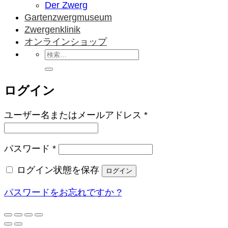
Der Zwerg
Gartenzwergmuseum
Zwergenklinik
オンラインショップ
検
索
対
ログイン
象:
必
ユーザー名またはメールアドレス
*
須
必
パスワード
*
須
ログイン状態を保存
ログイン
パスワードをお忘れですか ?