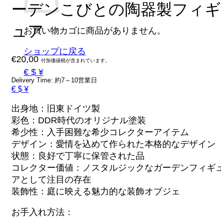
ーデンこびとの陶器製フィギ
ュア
お買い物カゴに商品がありません。
ショップに戻る
€
20,00
付加価値税が含まれています。
€ $ ¥
Delivery Time: 約7～10営業日
€ $ ¥
出身地：旧東ドイツ製
彩色：DDR時代のオリジナル塗装
希少性：入手困難な希少コレクターアイテム
デザイン：愛情を込めて作られた本格的なデザイン
状態：良好で丁寧に保管された品
コレクター価値：ノスタルジックなガーデンフィギ
アとして注目の存在
装飾性：庭に映える魅力的な装飾オブジェ
お手入れ方法：