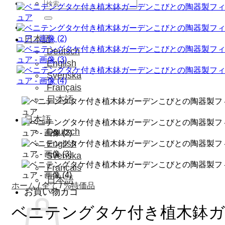
検
索
対
象:
日本語
Deutsch
English
Svenska
Français
日本語
日本語
Deutsch
English
Svenska
Français
日本語
ホーム
/
全て
/
%特価品
お買い物カゴ
ベニテングタケ付き植木鉢ガ