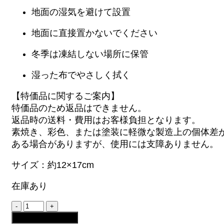
地面の湿気を避けて設置
地面に直接置かないでください
冬季は凍結しない場所に保管
湿った布でやさしく拭く
【特価品に関するご案内】
特価品のため返品はできません。
返品時の送料・費用はお客様負担となります。
素焼き、彩色、または塗装に軽微な製造上の個体差
ある場合がありますが、使用には支障ありません。
サイズ：約12×17cm
在庫あり
ベ
ニ
お買い物カゴに追加