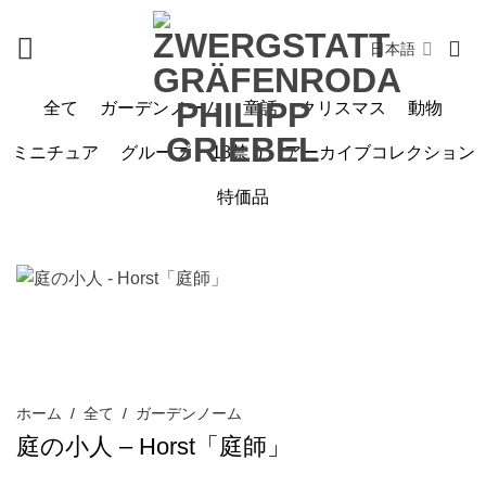
Skip
to
日本語
content
全て
ガーデンノーム
童話
クリスマス
動物
ミニチュア
グループ
18禁 ;)
アーカイブコレクション
特価品
ホーム
/
全て
/
ガーデンノーム
庭の小人 – Horst「庭師」