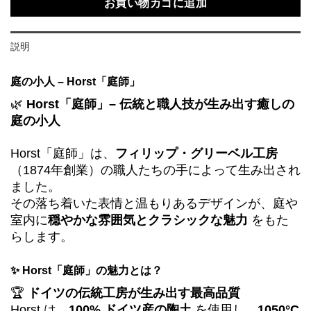
お買い物カゴに追加
説明
庭の小人 – Horst「庭師」
🌿
Horst「庭師」– 伝統と職人技が生み出す癒しの
庭の小人
Horst「庭師」は、
フィリップ・グリーベル工房
（1874年創業）の職人たちの手によって生み出され
ました。
その落ち着いた表情と温もりあるデザインが、庭や
室内に
穏やかな雰囲気とクラシックな魅力
をもた
らします。
✨ Horst「庭師」の魅力とは？
🏆
ドイツの伝統工房が生み出す最高品質
Horst は、
100% ドイツ産の陶土
を使用し、
1050°C