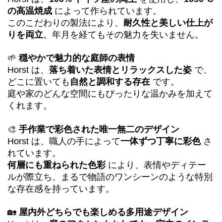
の高温焼成
によって作られています。
このこだわりの製法により、
耐久性と美しい仕上が
りを両立
。年月を経てもその魅力を失いません。
🌱
穏やかで魅力的な庭師の表情
Horst は、
落ち着いた表情とリラックスした姿
で、
どこに置いても
自然と調和する存在
です。
庭や家のどんな空間にもぴったりな温かみを加えて
くれます。
🎨
手作業で彩色された唯一無二のデザイン
Horst は、職人の手によって
一体ずつ丁寧に彩色
さ
れています。
何層にも重ねられた色彩
により、表情やディテー
ルが際立ち、まるで物語のワンシーンのような特別
な存在感を持っています。
🏡
屋内外どちらでも楽しめる多用途デザイン