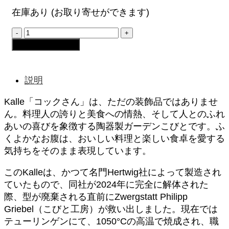
在庫あり (お取り寄せができます)
ガ
ー
お買い物カゴに追加
デ
ン
こ
説明
び
と
Kalle「コックさん」は、ただの装飾品ではありませ
–
ん。料理人の誇りと美食への情熱、そして人とのふれ
Kalle「コ
あいの喜びを象徴する陶器製ガーデンこびとです。ふ
ッ
くよかなお腹は、おいしい料理と楽しい食卓を愛する
ク
さ
気持ちをそのまま表現しています。
ん」
陶
このKalleは、かつて名門Hertwig社によって製造され
器
ていたもので、同社が2024年に完全に解体された
製
際、型が廃棄される直前にZwergstatt Philipp
フ
Griebel（こびと工房）が救い出しました。現在では
ィ
テューリンゲンにて、1050°Cの高温で焼成され、職
ギ