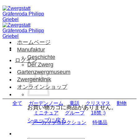
Skip
to
content
ホームページ
Manufaktur
Geschichte
ログイン
Der Zwerg
Gartenzwergmuseum
Zwergenklinik
オンラインショップ
全て
ガーデンノーム
童話
クリスマス
動物
お買い物カゴに商品がありません。
ミニチュア
グループ
18禁 ;)
ショップに戻る
アーカイブコレクション
特価品