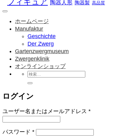
フィギュア
陶器人形
陶器製
高品質
ホームページ
Manufaktur
Geschichte
Der Zwerg
Gartenzwergmuseum
Zwergenklinik
オンラインショップ
検
索
対
ログイン
象:
必
ユーザー名またはメールアドレス
*
須
必
パスワード
*
須