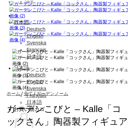
検
索
対
象:
日本語
Deutsch
English
Svenska
Français
日本語
日本語
Deutsch
English
Svenska
ホーム
/
全て
/
ガーデンノーム
Français
日本語
ガーデンこびと – Kalle「コ
お買い物カゴ
ックさん」陶器製フィギュア