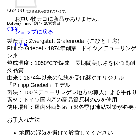
€
62,00
付加価値税が含まれています。
お買い物カゴに商品がありません。
Delivery Time: 約7～10営業日
€ $ ¥
ショップに戻る
製造元：Zwergstatt Gräfenroda（こびと工房）·
€ $ ¥
Philipp Griebel · 1874年創業 · ドイツ／テューリンゲ
ン州
焼成温度：1050°Cで焼成、長期間美しさを保つ高耐
久品質
由来：1874年以来の伝統を受け継ぐオリジナル
「Philipp Griebel」モデル
製法：100％テューリンゲン地方の職人による手作
素材：ドイツ国内産の高品質原料のみを使用
使用場所：屋内外両対応（※冬季は凍結対策が必要
お手入れ方法：
地面の湿気を避けて設置してください