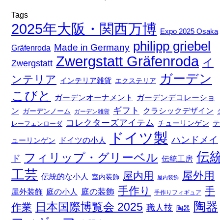
Tags
2025年大阪・関西万博
Expo 2025 Osaka
philipp griebel
Made in Germany
Gräfenroda
Zwergstatt Gräfenroda
イ
Zwergstatt
ガーデン
ンテリア
インテリア雑貨
エクステリア
こびと
ガーデンデコレーショ
ガーデンオーナメント
ギフト
ン
クラシックデザイン
ガーデンノーム
ガーデン雑貨
コレクターズアイテム
チューリンゲン
テ
レーフェンローダ
ドイツ製
ハンドメイ
ドイツの小人
ューリンゲン
伝
フィリップ・グリーベル
ド
伝統工房
工芸
屋外用
屋内用
伝統的な小人
室内装飾
屋内装飾
手作り
手
庭の装飾
庭の小人
屋外装飾
手作りフィギュア
陶器
日本国際博覧会 2025
作業
職人技
陶器