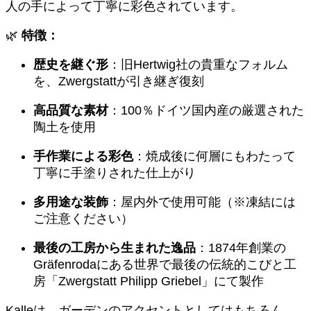
人の手によって丁寧に彩色されています。
ュ
ア
🌿
特徴：
個
歴史を継ぐ形
：旧Hertwig社の貴重なフォルム
を、Zwergstattが引き継ぎ復刻
高品質な素材
：100％ドイツ国内産の厳選された
陶土を使用
手作業による彩色
：焼成後に何層にもわたって
丁寧に手塗りされた仕上がり
多用途な装飾
：屋内外で使用可能（※凍結には
ご注意ください）
最後の工房から生まれた逸品
：1874年創業の
Gräfenrodaにある世界で最後の伝統的こびと工
房「Zwergstatt Philipp Griebel」にて製作
Kalleは、ガーデンのアクセントとしてはもちろん、