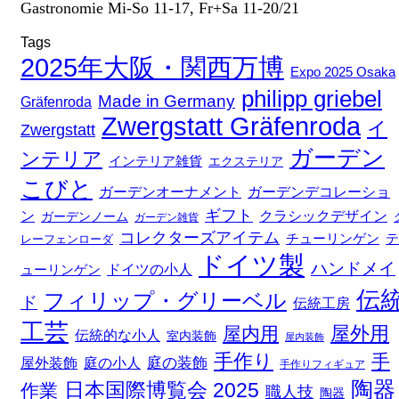
Gastronomie Mi-So 11-17, Fr+Sa 11-20/21
Tags
2025年大阪・関西万博
Expo 2025 Osaka
philipp griebel
Made in Germany
Gräfenroda
Zwergstatt Gräfenroda
イ
Zwergstatt
ガーデン
ンテリア
インテリア雑貨
エクステリア
こびと
ガーデンデコレーショ
ガーデンオーナメント
ギフト
ン
クラシックデザイン
ガーデンノーム
ガーデン雑貨
コレクターズアイテム
チューリンゲン
テ
レーフェンローダ
ドイツ製
ハンドメイ
ドイツの小人
ューリンゲン
伝
フィリップ・グリーベル
ド
伝統工房
工芸
屋外用
屋内用
伝統的な小人
室内装飾
屋内装飾
手作り
手
庭の装飾
庭の小人
屋外装飾
手作りフィギュア
陶器
日本国際博覧会 2025
作業
職人技
陶器