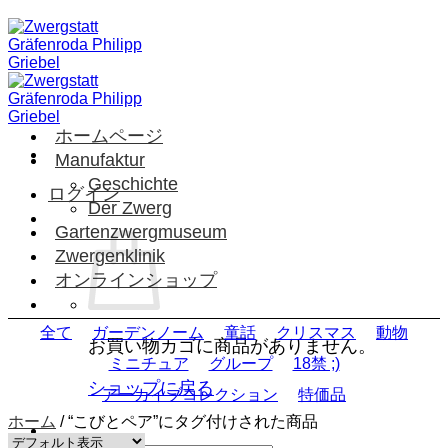
Skip
to
content
ホームページ
Manufaktur
Geschichte
ログイン
Der Zwerg
Gartenzwergmuseum
Zwergenklinik
オンラインショップ
全て
ガーデンノーム
童話
クリスマス
動物
お買い物カゴに商品がありません。
ミニチュア
グループ
18禁 ;)
ショップに戻る
アーカイブコレクション
特価品
ホーム
/
“こびとペア”にタグ付けされた商品