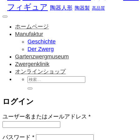
フィギュア
陶器人形
陶器製
高品質
ホームページ
Manufaktur
Geschichte
Der Zwerg
Gartenzwergmuseum
Zwergenklinik
オンラインショップ
検
索
対
ログイン
象:
必
ユーザー名またはメールアドレス
*
須
必
パスワード
*