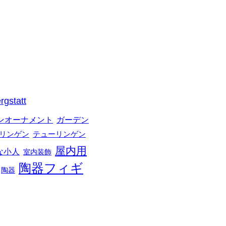
rgstatt
ガーデン
ンオーナメント
リンゲン
テューリンゲン
屋内用
な小人
室内装飾
陶器フィギ
陶器