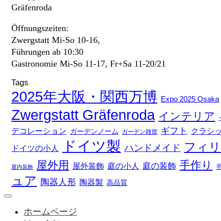
Gräfenroda
Öffnungszeiten:
Zwergstatt Mi-So 10-16,
Führungen ab 10:30
Gastronomie Mi-So 11-17, Fr+Sa 11-20/21
Tags
2025年大阪・関西万博
Expo 2025 Osaka
Zwergstatt Gräfenroda
インテリア
ギフト
デコレーション
クラシ
ガーデンノーム
ガーデン雑貨
ドイツ製
フィリ
ハンドメイド
ドイツの小人
屋外用
手作り
庭の装飾
庭の小人
屋外装飾
屋内装飾
ュア
陶器人形
陶器製
高品質
ホームページ