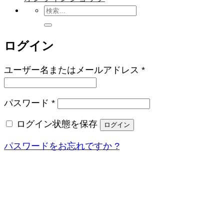
検
索
対
ログイン
象:
必
ユーザー名またはメールアドレス
*
須
必
パスワード
*
須
ログイン状態を保存
ログイン
パスワードをお忘れですか ?