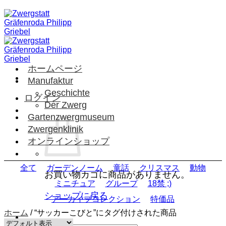
Skip
to
content
ホームページ
Manufaktur
Geschichte
ログイン
Der Zwerg
Gartenzwergmuseum
Zwergenklinik
オンラインショップ
全て
ガーデンノーム
童話
クリスマス
動物
お買い物カゴに商品がありません。
ミニチュア
グループ
18禁 ;)
ショップに戻る
アーカイブコレクション
特価品
ホーム
/
“サッカーこびと”にタグ付けされた商品