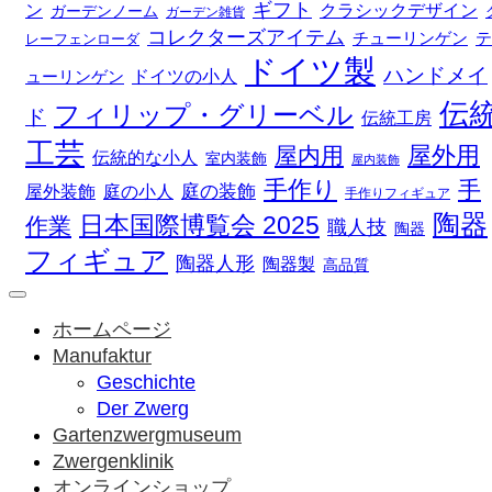
ギフト
ン
クラシックデザイン
ガーデンノーム
ガーデン雑貨
コレクターズアイテム
チューリンゲン
テ
レーフェンローダ
ドイツ製
ハンドメイ
ドイツの小人
ューリンゲン
伝
フィリップ・グリーベル
ド
伝統工房
工芸
屋外用
屋内用
伝統的な小人
室内装飾
屋内装飾
手作り
手
庭の装飾
庭の小人
屋外装飾
手作りフィギュア
陶器
日本国際博覧会 2025
作業
職人技
陶器
フィギュア
陶器人形
陶器製
高品質
ホームページ
Manufaktur
Geschichte
Der Zwerg
Gartenzwergmuseum
Zwergenklinik
オンラインショップ