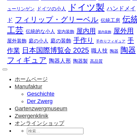
ドイツ製
ハンドメイ
ドイツの小人
ューリンゲン
伝
フィリップ・グリーベル
ド
伝統工房
工芸
屋外用
屋内用
伝統的な小人
室内装飾
屋内装飾
手作り
手
庭の装飾
庭の小人
屋外装飾
手作りフィギュア
陶器
日本国際博覧会 2025
作業
職人技
陶器
フィギュア
陶器人形
陶器製
高品質
ホームページ
Manufaktur
Geschichte
Der Zwerg
Gartenzwergmuseum
Zwergenklinik
オンラインショップ
検