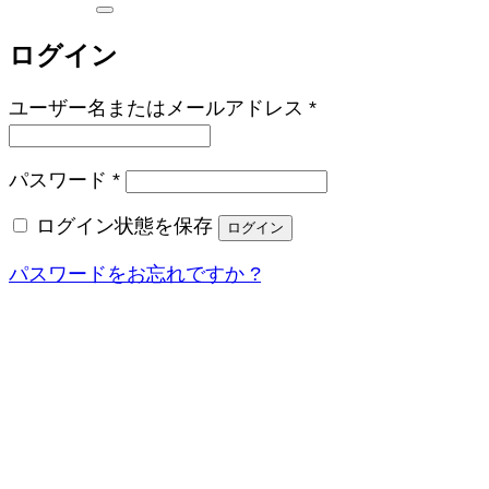
索
対
ログイン
象:
必
ユーザー名またはメールアドレス
*
須
必
パスワード
*
須
ログイン状態を保存
ログイン
パスワードをお忘れですか ?