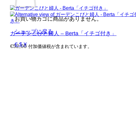
お買い物カゴに商品がありません。
ショップに戻る
ガーデンこびと婦人 – Berta「イチゴ付き」
€ $ ¥
€
52,00
付加価値税が含まれています。