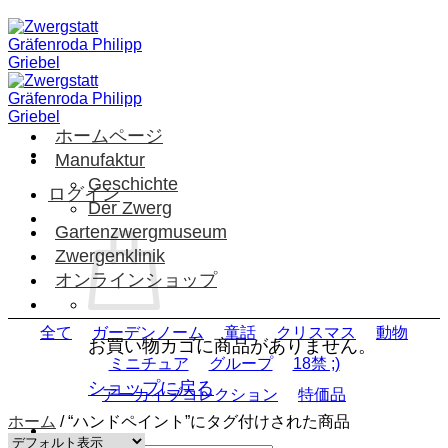
Skip
to
content
ホームページ
Manufaktur
Geschichte
ログイン
Der Zwerg
Gartenzwergmuseum
Zwergenklinik
オンラインショップ
全て
ガーデンノーム
童話
クリスマス
動物
お買い物カゴに商品がありません。
ミニチュア
グループ
18禁 ;)
ショップに戻る
アーカイブコレクション
特価品
ホーム
/
“ハンドペイント”にタグ付けされた商品