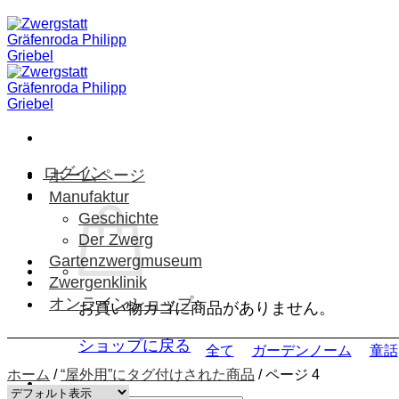
Skip
to
content
ログイン
ホームページ
Manufaktur
Geschichte
Der Zwerg
Gartenzwergmuseum
Zwergenklinik
オンラインショップ
お買い物カゴに商品がありません。
ショップに戻る
全て
ガーデンノーム
童話
ホーム
/
“屋外用”にタグ付けされた商品
/
ページ 4