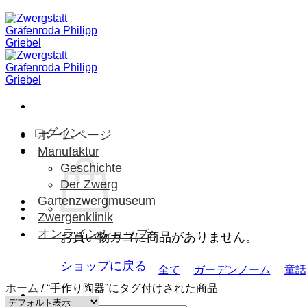
Skip
to
content
ログイン
ホームページ
Manufaktur
Geschichte
Der Zwerg
Gartenzwergmuseum
Zwergenklinik
オンラインショップ
お買い物カゴに商品がありません。
ショップに戻る
全て
ガーデンノーム
童話
ホーム
/
“手作り陶器”にタグ付けされた商品