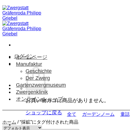
Skip
to
content
ログイン
ホームページ
Manufaktur
Geschichte
Der Zwerg
Gartenzwergmuseum
Zwergenklinik
オンラインショップ
お買い物カゴに商品がありません。
ショップに戻る
全て
ガーデンノーム
童話
ホーム
/
“採鉱”にタグ付けされた商品