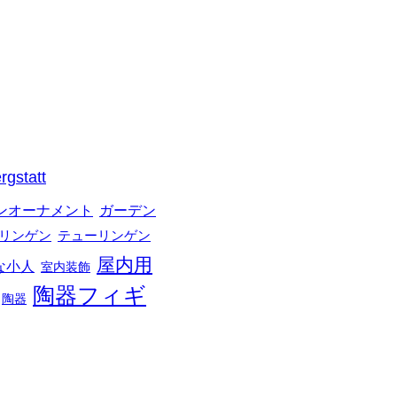
rgstatt
ガーデン
ンオーナメント
リンゲン
テューリンゲン
屋内用
な小人
室内装飾
陶器フィギ
陶器