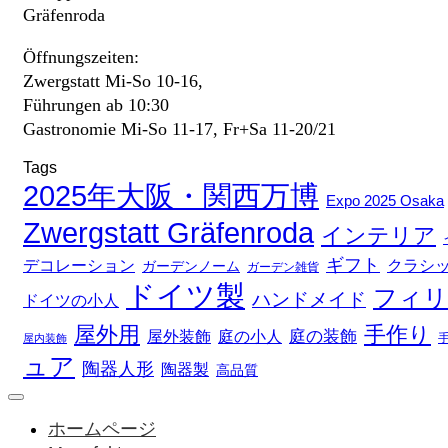
Gräfenroda
Öffnungszeiten:
Zwergstatt Mi-So 10-16,
Führungen ab 10:30
Gastronomie Mi-So 11-17, Fr+Sa 11-20/21
Tags
2025年大阪・関西万博
Expo 2025 Osaka
Zwergstatt Gräfenroda
インテリア
ギフト
デコレーション
クラシ
ガーデンノーム
ガーデン雑貨
ドイツ製
フィリ
ハンドメイド
ドイツの小人
屋外用
手作り
庭の装飾
庭の小人
屋外装飾
屋内装飾
ュア
陶器人形
陶器製
高品質
ホームページ