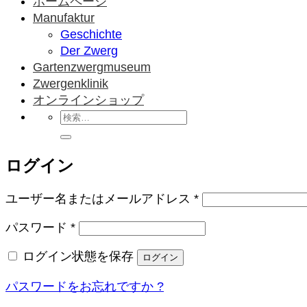
ホームページ
Manufaktur
Geschichte
Der Zwerg
Gartenzwergmuseum
Zwergenklinik
オンラインショップ
検
索
対
ログイン
象:
必
ユーザー名またはメールアドレス
*
須
必
パスワード
*
須
ログイン状態を保存
ログイン
パスワードをお忘れですか ?