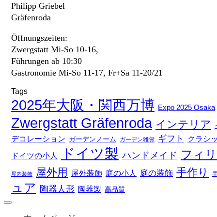
Philipp Griebel
Gräfenroda
Öffnungszeiten:
Zwergstatt Mi-So 10-16,
Führungen ab 10:30
Gastronomie Mi-So 11-17, Fr+Sa 11-20/21
Tags
2025年大阪・関西万博
Expo 2025 Osaka
Zwergstatt Gräfenroda
インテリア
ギフト
デコレーション
クラシ
ガーデンノーム
ガーデン雑貨
ドイツ製
フィリ
ハンドメイド
ドイツの小人
屋外用
手作り
庭の装飾
庭の小人
屋外装飾
屋内装飾
ュア
陶器人形
陶器製
高品質