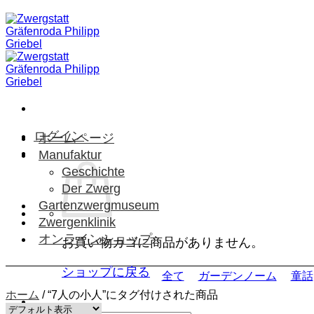
Skip
to
content
ログイン
ホームページ
Manufaktur
Geschichte
Der Zwerg
Gartenzwergmuseum
Zwergenklinik
オンラインショップ
お買い物カゴに商品がありません。
ショップに戻る
全て
ガーデンノーム
童話
ホーム
/
“7人の小人”にタグ付けされた商品