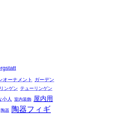
rgstatt
ガーデン
ンオーナメント
リンゲン
テューリンゲン
屋内用
な小人
室内装飾
陶器フィギ
陶器