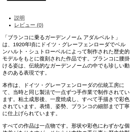
ン
コ
に
説明
乗
レビュー (0)
る
ガ
「ブランコに乗るガーデンノーム アダルベルト」
ー
は、1920年頃にドイツ・グレーフェンローダでベル
デ
ンハルト・シュトローベルによって制作された歴史的
ン
モデルをもとに復刻された作品です。ブランコに腰掛
ノ
ー
ける姿は、伝統的なガーデンノームの中でも珍しい動
ム
きのある表現です。
ア
ダ
本作は、ドイツ・グレーフェンローダの伝統工房に
ル
て、当時と同じ製法で一点ずつ手作業で制作されてい
ベ
ます。粘土成形後、一度焼成し、すべて手描きで彩色
ル
されています。表情、姿勢、ブランコの細部まで丁寧
ト
に仕上げられています。
―
1920
年
すべての作品は一点物です。形状や彩色にわずかな個
頃