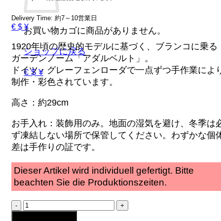
Delivery Time: 約7～10営業日
€ $ ¥
お買い物カゴに商品がありません。
1920年頃の歴史的モデルに基づく、ブランコに乗る
ショップに戻る
ガーデンノーム「アダルベルト」。
ドイツ・グレーフェンローダで一点ずつ手作業によ
€ $ ¥
制作・彩色されています。
高さ：約29cm
お手入れ：装飾用のみ。地面の湿気を避け、冬季は
ず凍結しない場所で保管してください。わずかな個
差は手作りの証です。
Dieser Artikel wird individuell gefertigt. Bitte
beachten Sie die Produktionszeiten.
ブ
ラ
お買い物カゴに追加