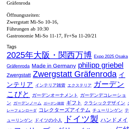
Gräfenroda
Öffnungszeiten:
Zwergstatt Mi-So 10-16,
Führungen ab 10:30
Gastronomie Mi-So 11-17, Fr+Sa 11-20/21
Tags
2025年大阪・関西万博
Expo 2025 Osaka
philipp griebel
Made in Germany
Gräfenroda
Zwergstatt Gräfenroda
イ
Zwergstatt
ガーデン
ンテリア
インテリア雑貨
エクステリア
こびと
ガーデンデコレーショ
ガーデンオーナメント
ギフト
ン
クラシックデザイン
ガーデンノーム
ガーデン雑貨
コレクターズアイテム
チューリンゲン
テ
レーフェンローダ
ドイツ製
ハンドメイ
ドイツの小人
ューリンゲン