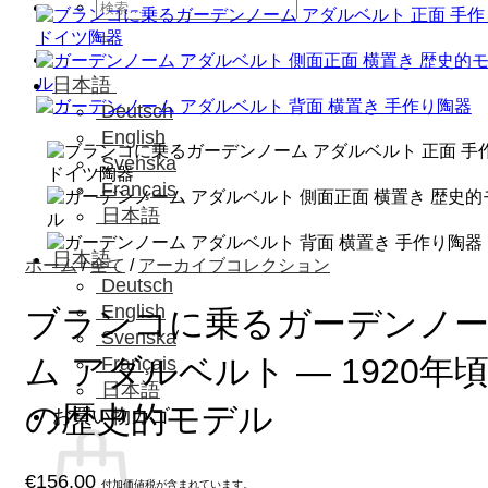
検
索
対
象:
日本語
Deutsch
English
Svenska
Français
日本語
日本語
ホーム
/
全て
/
アーカイブコレクション
Deutsch
English
ブランコに乗るガーデンノ
Svenska
ム アダルベルト ― 1920年
Français
日本語
の歴史的モデル
お買い物カゴ
€
156,00
付加価値税が含まれています。