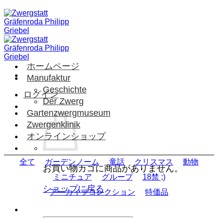
Skip
to
content
ホームページ
Manufaktur
Geschichte
ログイン
Der Zwerg
Gartenzwergmuseum
Zwergenklinik
オンラインショップ
全て
ガーデンノーム
童話
クリスマス
動物
お買い物カゴに商品がありません。
ミニチュア
グループ
18禁 ;)
ショップに戻る
アーカイブコレクション
特価品