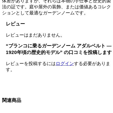
体差がありますが、それらは本物の手仕事と歴史的製
の
法の証です。庭や屋外の装飾、または価値あるコレク
歴
ションとして最適なガーデンノームです。
史
的
レビュー
モ
デ
レビューはまだありません。
ル
個
“ブランコに乗るガーデンノーム アダルベルト ―
1920年頃の歴史的モデル” の口コミを投稿します
レビューを投稿するには
ログイン
する必要がありま
す。
関連商品