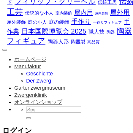
伝
フィリップ・グリーベル
ド
伝統工房
工芸
屋外用
屋内用
伝統的な小人
室内装飾
屋内装飾
手作り
手
庭の装飾
庭の小人
屋外装飾
手作りフィギュア
陶器
日本国際博覧会 2025
作業
職人技
陶器
フィギュア
陶器人形
陶器製
高品質
ホームページ
Manufaktur
Geschichte
Der Zwerg
Gartenzwergmuseum
Zwergenklinik
オンラインショップ
検
索
対
ログイン
象: