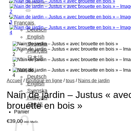
Recherche
pour :
Français
Deutsch
English
Svenska
Français
日本語
Français
Deutsch
Accueil
/
Boutique en ligne
/
tous
/
Nains de jardin
English
Svenska
Nain de jardin – Justus « ave
Français
brouette en bois »
日本語
Panier
€
39,00
inkl. MwSt.