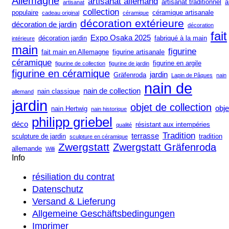
Allemagne
artisanat allemand
artisanat traditionnel
a
artisanat
collection
populaire
céramique artisanale
cadeau original
céramique
décoration extérieure
décoration de jardin
décoration
fait
Expo Osaka 2025
décoration jardin
fabriqué à la main
intérieure
main
figurine
fait main en Allemagne
figurine artisanale
céramique
figurine en argile
figurine de collection
figurine de jardin
figurine en céramique
jardin
Gräfenroda
Lapin de Pâques
nain
nain de
nain de collection
nain classique
allemand
jardin
objet de collection
obje
nain Hertwig
nain historique
philipp griebel
déco
résistant aux intempéries
qualité
Tradition
terrasse
sculpture de jardin
tradition
sculpture en céramique
Zwergstatt
Zwergstatt Gräfenroda
allemande
Willi
Info
résiliation du contrat
Datenschutz
Versand & Lieferung
Allgemeine Geschäftsbedingungen
Imprimer