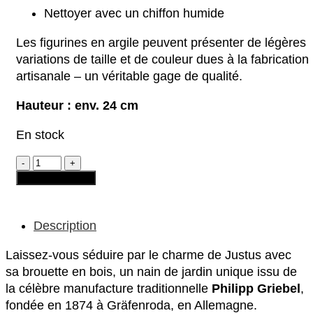
Nettoyer avec un chiffon humide
Les figurines en argile peuvent présenter de légères
variations de taille et de couleur dues à la fabrication
artisanale – un véritable gage de qualité.
Hauteur : env. 24 cm
En stock
quantité
de
Ajouter au panier
Nain
de
jardin
–
Description
Justus
«
Laissez-vous séduire par le charme de Justus avec
avec
sa brouette en bois, un nain de jardin unique issu de
brouette
en
la célèbre manufacture traditionnelle
Philipp Griebel
,
bois
fondée en 1874 à Gräfenroda, en Allemagne.
»