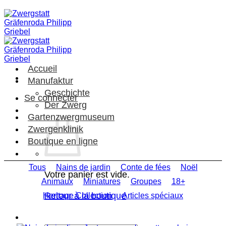
Passer
au
contenu
Accueil
Manufaktur
Geschichte
Se connecter
Der Zwerg
Gartenzwergmuseum
Zwergenklinik
Boutique en ligne
Tous
Nains de jardin
Conte de fées
Noël
Votre panier est vide.
Animaux
Miniatures
Groupes
18+
Retour à la boutique
Heritage Collection
Articles spéciaux