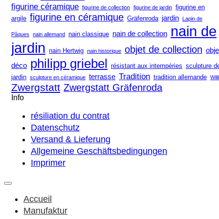
figurine céramique
figurine en
figurine de collection
figurine de jardin
figurine en céramique
jardin
argile
Gräfenroda
Lapin de
nain de
nain de collection
nain classique
Pâques
nain allemand
jardin
objet de collection
obje
nain Hertwig
nain historique
philipp griebel
déco
résistant aux intempéries
sculpture d
Tradition
terrasse
jardin
tradition allemande
sculpture en céramique
Willi
Zwergstatt
Zwergstatt Gräfenroda
Info
résiliation du contrat
Datenschutz
Versand & Lieferung
Allgemeine Geschäftsbedingungen
Imprimer
Accueil
Manufaktur