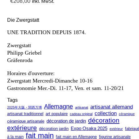
€
208,00
inkl. MwSt.
Die Zwergstatt
UNE TRADITION DEPUIS 1874.
Zwergstatt
Philipp Griebel
Gräfenroda
Horaires d'ouverture:
Zwergstatt Mercredi-Dimanche 10-16
Gastronomie Mer.-Di. 11-17, Ven. et sam. 11-20/21
Tags
Allemagne
artisanat allemand
2025年大阪・関西万博
artisanat
collection
artisanat traditionnel
art populaire
cadeau original
céramique
décoration
décoration de jardin
céramique artisanale
extérieure
Expo Osaka 2025
décoration jardin
fabriqu
extérieur
fait main
à la main
fait main en Allemagne
figurine artisanale