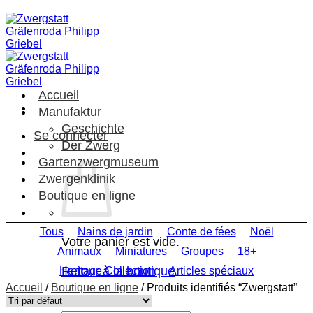
Passer
au
contenu
Accueil
Manufaktur
Geschichte
Se connecter
Der Zwerg
Gartenzwergmuseum
Zwergenklinik
Boutique en ligne
Tous
Nains de jardin
Conte de fées
Noël
Votre panier est vide.
Animaux
Miniatures
Groupes
18+
Retour à la boutique
Heritage Collection
Articles spéciaux
Accueil
/
Boutique en ligne
/
Produits identifiés “Zwergstatt”