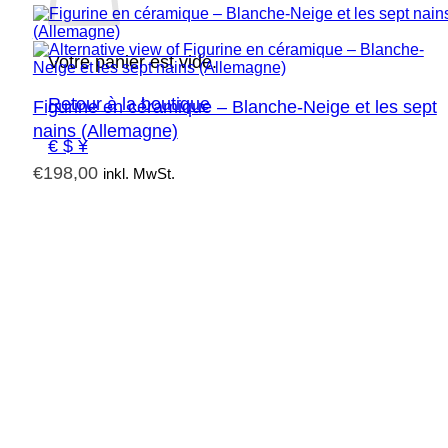
Votre panier est vide.
Retour à la boutique
Figurine en céramique – Blanche-Neige et les sept
nains (Allemagne)
€ $ ¥
€
198,00
inkl. MwSt.