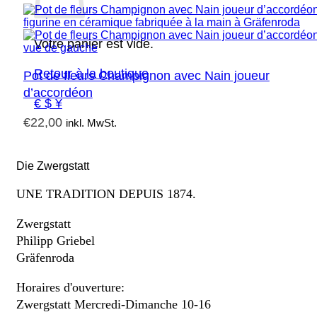
Votre panier est vide.
Retour à la boutique
Pot de fleurs Champignon avec Nain joueur
d’accordéon
€ $ ¥
€
22,00
inkl. MwSt.
Die Zwergstatt
UNE TRADITION DEPUIS 1874.
Zwergstatt
Philipp Griebel
Gräfenroda
Horaires d'ouverture:
Zwergstatt Mercredi-Dimanche 10-16