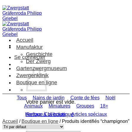
Passer
au
contenu
Accueil
Manufaktur
Geschichte
Se connecter
Der Zwerg
Gartenzwergmuseum
Zwergenklinik
Boutique en ligne
Tous
Nains de jardin
Conte de fées
Noël
Votre panier est vide.
Animaux
Miniatures
Groupes
18+
Retour à la boutique
Heritage Collection
Articles spéciaux
Accueil
/
Boutique en ligne
/
Produits identifiés “champignon”