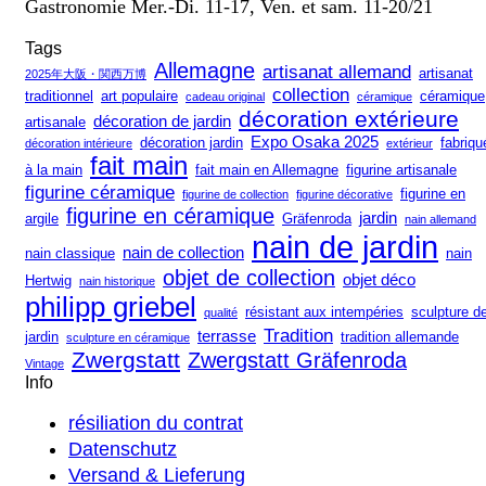
Gastronomie Mer.-Di. 11-17, Ven. et sam. 11-20/21
Tags
Allemagne
artisanat allemand
artisanat
2025年大阪・関西万博
collection
traditionnel
art populaire
céramique
cadeau original
céramique
décoration extérieure
décoration de jardin
artisanale
Expo Osaka 2025
décoration jardin
fabriqu
décoration intérieure
extérieur
fait main
à la main
fait main en Allemagne
figurine artisanale
figurine céramique
figurine en
figurine de collection
figurine décorative
figurine en céramique
jardin
argile
Gräfenroda
nain allemand
nain de jardin
nain de collection
nain classique
nain
objet de collection
objet déco
Hertwig
nain historique
philipp griebel
résistant aux intempéries
sculpture d
qualité
Tradition
terrasse
jardin
tradition allemande
sculpture en céramique
Zwergstatt
Zwergstatt Gräfenroda
Vintage
Info
résiliation du contrat
Datenschutz
Versand & Lieferung