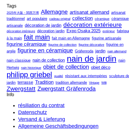
Tags
Allemagne
artisanat allemand
artisanat
2025年大阪・関西万博
collection
traditionnel
art populaire
céramique
cadeau original
céramique
décoration extérieure
décoration de jardin
artisanale
Expo Osaka 2025
décoration jardin
fabriqu
décoration intérieure
extérieur
fait main
à la main
fait main en Allemagne
figurine artisanale
figurine céramique
figurine en
figurine de collection
figurine décorative
figurine en céramique
jardin
argile
Gräfenroda
nain allemand
nain de jardin
nain de collection
nain classique
nain
objet de collection
objet déco
Hertwig
nain historique
philipp griebel
résistant aux intempéries
sculpture d
qualité
Tradition
terrasse
jardin
tradition allemande
Vintage
Willi
Zwergstatt
Zwergstatt Gräfenroda
Info
résiliation du contrat
Datenschutz
Versand & Lieferung
Allgemeine Geschäftsbedingungen