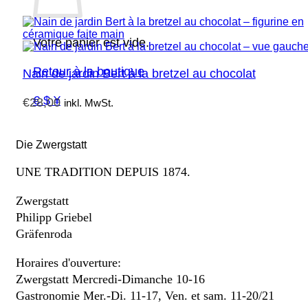
Votre panier est vide.
Retour à la boutique
Nain de jardin Bert à la bretzel au chocolat
€ $ ¥
€
28,00
inkl. MwSt.
Die Zwergstatt
UNE TRADITION DEPUIS 1874.
Zwergstatt
Philipp Griebel
Gräfenroda
Horaires d'ouverture:
Zwergstatt Mercredi-Dimanche 10-16
Gastronomie Mer.-Di. 11-17, Ven. et sam. 11-20/21