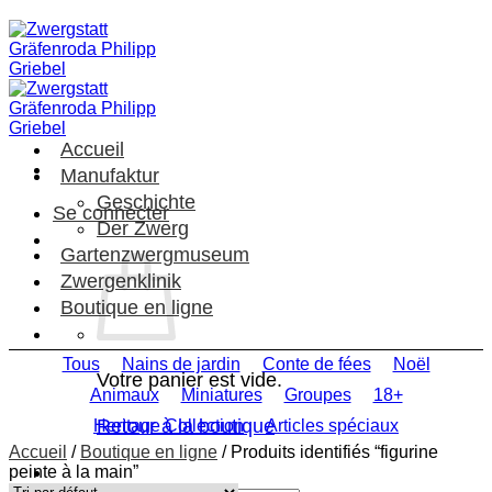
Passer
au
contenu
Accueil
Manufaktur
Geschichte
Se connecter
Der Zwerg
Gartenzwergmuseum
Zwergenklinik
Boutique en ligne
Tous
Nains de jardin
Conte de fées
Noël
Votre panier est vide.
Animaux
Miniatures
Groupes
18+
Retour à la boutique
Heritage Collection
Articles spéciaux
Accueil
/
Boutique en ligne
/
Produits identifiés “figurine
peinte à la main”