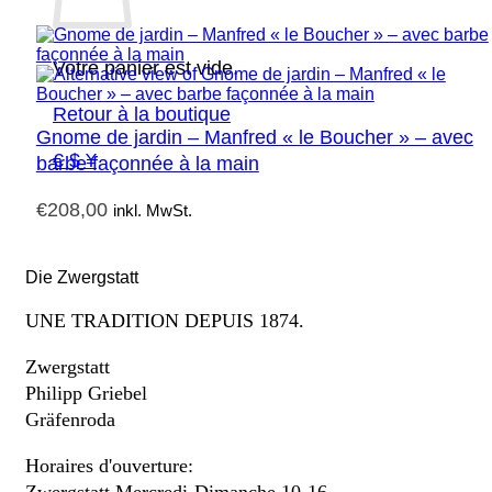
Votre panier est vide.
Retour à la boutique
Gnome de jardin – Manfred « le Boucher » – avec
€ $ ¥
barbe façonnée à la main
€
208,00
inkl. MwSt.
Die Zwergstatt
UNE TRADITION DEPUIS 1874.
Zwergstatt
Philipp Griebel
Gräfenroda
Horaires d'ouverture: