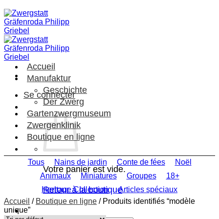
Passer
au
contenu
Accueil
Manufaktur
Geschichte
Se connecter
Der Zwerg
Gartenzwergmuseum
Zwergenklinik
Boutique en ligne
Tous
Nains de jardin
Conte de fées
Noël
Votre panier est vide.
Animaux
Miniatures
Groupes
18+
Retour à la boutique
Heritage Collection
Articles spéciaux
Accueil
/
Boutique en ligne
/
Produits identifiés “modèle
unique”