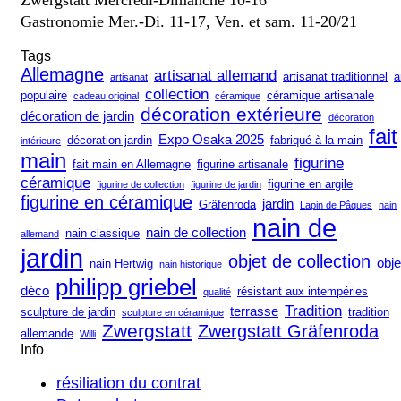
Zwergstatt Mercredi-Dimanche 10-16
Gastronomie Mer.-Di. 11-17, Ven. et sam. 11-20/21
Tags
Allemagne
artisanat allemand
artisanat traditionnel
a
artisanat
collection
populaire
céramique artisanale
cadeau original
céramique
décoration extérieure
décoration de jardin
décoration
fait
Expo Osaka 2025
décoration jardin
fabriqué à la main
intérieure
main
figurine
fait main en Allemagne
figurine artisanale
céramique
figurine en argile
figurine de collection
figurine de jardin
figurine en céramique
jardin
Gräfenroda
Lapin de Pâques
nain
nain de
nain de collection
nain classique
allemand
jardin
objet de collection
obje
nain Hertwig
nain historique
philipp griebel
déco
résistant aux intempéries
qualité
Tradition
terrasse
sculpture de jardin
tradition
sculpture en céramique
Zwergstatt
Zwergstatt Gräfenroda
allemande
Willi
Info
résiliation du contrat