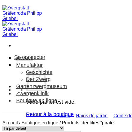
Passer
au
contenu
Se connecter
Accueil
Manufaktur
Geschichte
Der Zwerg
Gartenzwergmuseum
Zwergenklinik
Boutique en ligne
Votre panier est vide.
Retour à la boutique
Tous
Nains de jardin
Conte de
Accueil
/
Boutique en ligne
/
Produits identifiés “pirate”