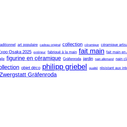
collection
raditionnel
art populaire
céramique artis
cadeau original
céramique
fait main
Expo Osaka 2025
fabriqué à la main
fait main en
extérieur
figurine en céramique
jardin
gile
Gräfenroda
nain c
nain allemand
philipp griebel
ollection
objet déco
résistant aux in
qualité
Zwergstatt Gräfenroda