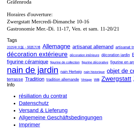
Gräfenroda
Horaires d'ouverture:
Zwergstatt Mercredi-Dimanche 10-16
Gastronomie Mer.-Di. 11-17, Ven. et sam. 11-20/21
Tags
Allemagne
artisanat allemand
artisanat t
2025年大阪・関西万博
décoration extérieure
décoration jardin
décoration intérieure
figurine céramique
figurine en ar
figurine de collection
figurine décorative
nain de jardin
objet de c
nain Hertwig
nain historique
Zwergstatt
Tradition
terrasse
tradition allemande
Vintage
Willi
Info
résiliation du contrat
Datenschutz
Versand & Lieferung
Allgemeine Geschäftsbedingungen
Imprimer