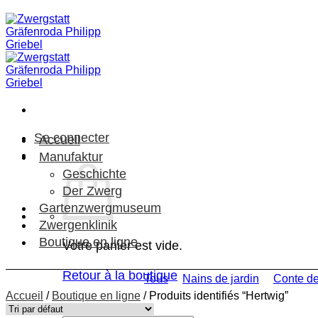
Passer
au
contenu
Se connecter
Accueil
Manufaktur
Geschichte
Der Zwerg
Gartenzwergmuseum
Zwergenklinik
Boutique en ligne
Votre panier est vide.
Retour à la boutique
Tous
Nains de jardin
Conte de
Accueil
/
Boutique en ligne
/
Produits identifiés “Hertwig”