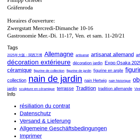
Gräfenroda
Horaires d'ouverture:
Zwergstatt Mercredi-Dimanche 10-16
Gastronomie Mer.-Di. 11-17, Ven. et sam. 11-20/21
Tags
Allemagne
artisanat allemand
ar
2025年大阪・関西万博
artisanat
décoration extérieure
Expo Osaka 202
décoration jardin
figur
céramique
figurine en argile
figurine de collection
figurine de jardin
nain de jardin
ob
collection
nain Hertwig
nain historique
Tradition
terrasse
jardin
tradition allemande
sculpture en céramique
Vin
Info
résiliation du contrat
Datenschutz
Versand & Lieferung
Allgemeine Geschäftsbedingungen
Imprimer