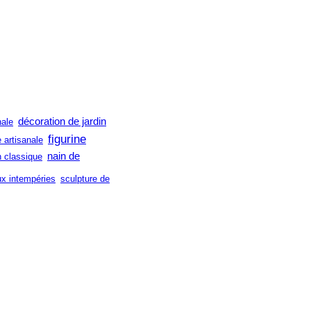
décoration de jardin
nale
figurine
e artisanale
nain de
n classique
ux intempéries
sculpture de