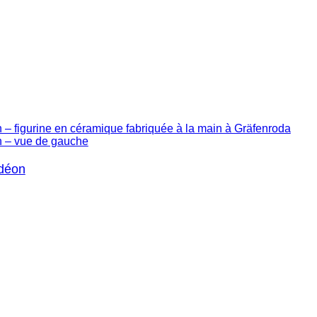
rdéon