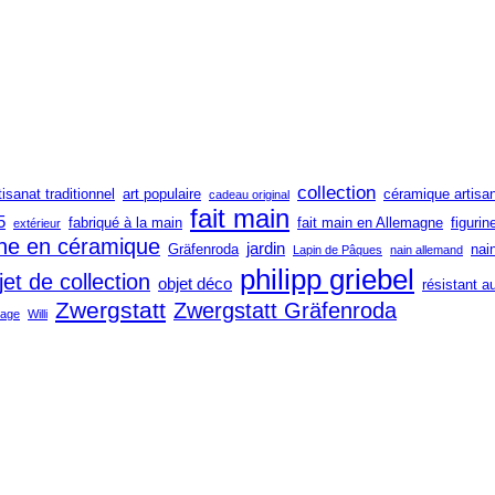
collection
tisanat traditionnel
art populaire
céramique artisa
cadeau original
fait main
5
fabriqué à la main
fait main en Allemagne
figurin
extérieur
ine en céramique
jardin
Gräfenroda
nai
Lapin de Pâques
nain allemand
philipp griebel
jet de collection
objet déco
résistant a
Zwergstatt
Zwergstatt Gräfenroda
tage
Willi