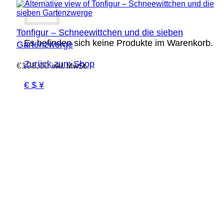
Tonfigur – Schneewittchen und die sieben
Es befinden sich keine Produkte im Warenkorb.
Gartenzwerge
Zurück zum Shop
€
198,00
inkl. MwSt.
€ $ ¥