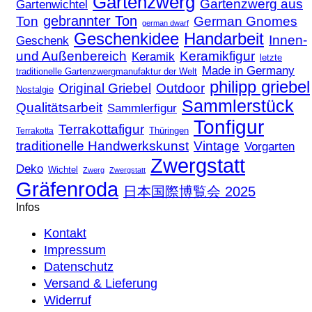
Gartenzwerg
Gartenzwerg aus
Gartenwichtel
gebrannter Ton
Ton
German Gnomes
german dwarf
Geschenkidee
Handarbeit
Innen-
Geschenk
und Außenbereich
Keramikfigur
Keramik
letzte
Made in Germany
traditionelle Gartenzwergmanufaktur der Welt
philipp griebel
Original Griebel
Outdoor
Nostalgie
Sammlerstück
Qualitätsarbeit
Sammlerfigur
Tonfigur
Terrakottafigur
Thüringen
Terrakotta
traditionelle Handwerkskunst
Vintage
Vorgarten
Zwergstatt
Deko
Wichtel
Zwerg
Zwergstatt
Gräfenroda
日本国際博覧会 2025
Infos
Kontakt
Impressum
Datenschutz
Versand & Lieferung
Widerruf