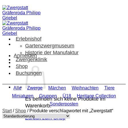
Zum
Inhalt
springen
Erlebnishof
Gartenzwergmuseum
Historie der Manufaktur
Anmelden
Zwergenklinik
Shop
Buchungen
Alle
Zwerge
Märchen
Weihnachten
Tiere
Miniaturen
Gruppen
Ü18
Heritage Collection
Es befinden sich keine Produkte im
Sonderposten
Warenkorb.
Start
/
Shop
/
Produkte verschlagwortet mit „Zwergstatt“
Zurück zum Shop