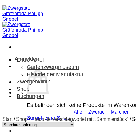
Zum
Inhalt
springen
Anmelden
Erlebnishof
Gartenzwergmuseum
Historie der Manufaktur
Zwergenklinik
Shop
Buchungen
Es befinden sich keine Produkte im Warenko
Alle
Zwerge
Märchen
Zurück zum Shop
Start
/
Shop
/
Produkte verschlagwortet mit „Sammlerstück“
/
Se