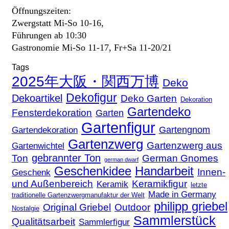
Öffnungszeiten:
Zwergstatt Mi-So 10-16,
Führungen ab 10:30
Gastronomie Mi-So 11-17, Fr+Sa 11-20/21
Tags
2025年大阪・関西万博
Deko
Dekofigur
Dekoartikel
Deko Garten
Dekoration
Gartendeko
Fensterdekoration
Garten
Gartenfigur
Gartengnom
Gartendekoration
Gartenzwerg
Gartenzwerg aus
Gartenwichtel
gebrannter Ton
Ton
German Gnomes
german dwarf
Geschenkidee
Handarbeit
Innen-
Geschenk
und Außenbereich
Keramikfigur
Keramik
letzte
Made in Germany
traditionelle Gartenzwergmanufaktur der Welt
philipp griebel
Original Griebel
Outdoor
Nostalgie
Sammlerstück
Qualitätsarbeit
Sammlerfigur