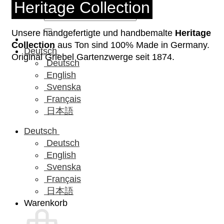
Heritage Collection
Suchen
nach:
Unsere handgefertigte und handbemalte
Heritage
Collection
aus Ton sind 100% Made in Germany.
Deutsch
Original Griebel Gartenzwerge seit 1874.
Deutsch
English
Svenska
Français
日本語
Deutsch
Deutsch
English
Svenska
Français
日本語
Warenkorb