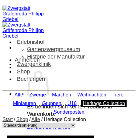
Zum
Inhalt
springen
Erlebnishof
Gartenzwergmuseum
Historie der Manufaktur
Anmelden
Zwergenklinik
Shop
Buchungen
Alle
Zwerge
Märchen
Weihnachten
Tiere
Miniaturen
Gruppen
Ü18
Heritage Collection
Es befinden sich keine Produkte im
Sonderposten
Warenkorb.
Start
/
Shop
/
Alle
/
Heritage Collection
Zurück zum Shop