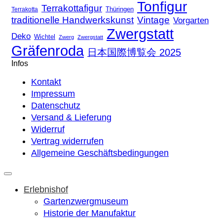
Tonfigur
Terrakottafigur
Thüringen
Terrakotta
traditionelle Handwerkskunst
Vintage
Vorgarten
Zwergstatt
Deko
Wichtel
Zwerg
Zwergstatt
Gräfenroda
日本国際博覧会 2025
Infos
Kontakt
Impressum
Datenschutz
Versand & Lieferung
Widerruf
Vertrag widerrufen
Allgemeine Geschäftsbedingungen
Erlebnishof
Gartenzwergmuseum
Historie der Manufaktur