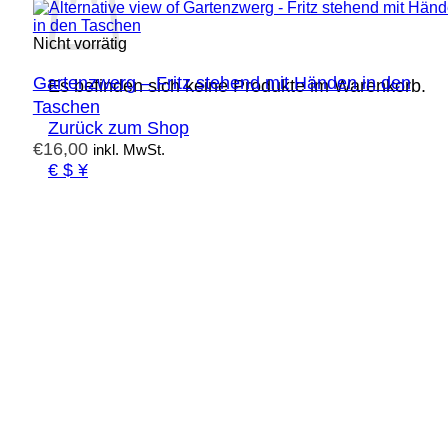
Nicht vorrätig
Gartenzwerg – Fritz stehend mit Händen in den
Es befinden sich keine Produkte im Warenkorb.
Taschen
Zurück zum Shop
€
16,00
inkl. MwSt.
€ $ ¥