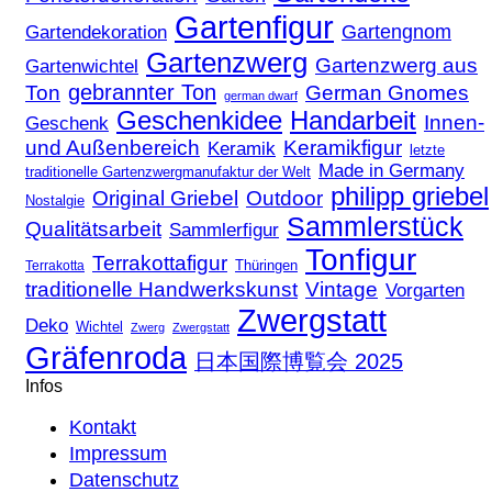
Gartenfigur
Gartengnom
Gartendekoration
Gartenzwerg
Gartenzwerg aus
Gartenwichtel
gebrannter Ton
Ton
German Gnomes
german dwarf
Geschenkidee
Handarbeit
Innen-
Geschenk
und Außenbereich
Keramikfigur
Keramik
letzte
Made in Germany
traditionelle Gartenzwergmanufaktur der Welt
philipp griebel
Original Griebel
Outdoor
Nostalgie
Sammlerstück
Qualitätsarbeit
Sammlerfigur
Tonfigur
Terrakottafigur
Thüringen
Terrakotta
traditionelle Handwerkskunst
Vintage
Vorgarten
Zwergstatt
Deko
Wichtel
Zwerg
Zwergstatt
Gräfenroda
日本国際博覧会 2025
Infos
Kontakt
Impressum
Datenschutz