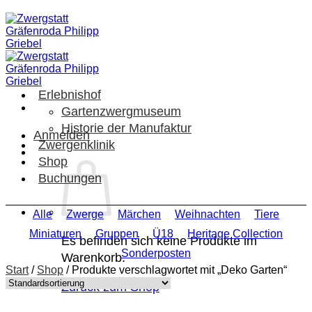
Zum
Inhalt
springen
Erlebnishof
Gartenzwergmuseum
Historie der Manufaktur
Anmelden
Zwergenklinik
Shop
Buchungen
Alle
Zwerge
Märchen
Weihnachten
Tiere
Miniaturen
Gruppen
Ü18
Heritage Collection
Es befinden sich keine Produkte im
Sonderposten
Warenkorb.
Start
/
Shop
/
Produkte verschlagwortet mit „Deko Garten“
Zurück zum Shop