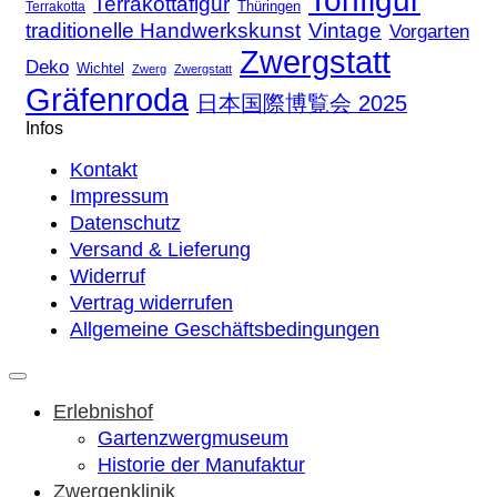
Tonfigur
Terrakottafigur
Thüringen
Terrakotta
traditionelle Handwerkskunst
Vintage
Vorgarten
Zwergstatt
Deko
Wichtel
Zwerg
Zwergstatt
Gräfenroda
日本国際博覧会 2025
Infos
Kontakt
Impressum
Datenschutz
Versand & Lieferung
Widerruf
Vertrag widerrufen
Allgemeine Geschäftsbedingungen
Erlebnishof
Gartenzwergmuseum
Historie der Manufaktur
Zwergenklinik