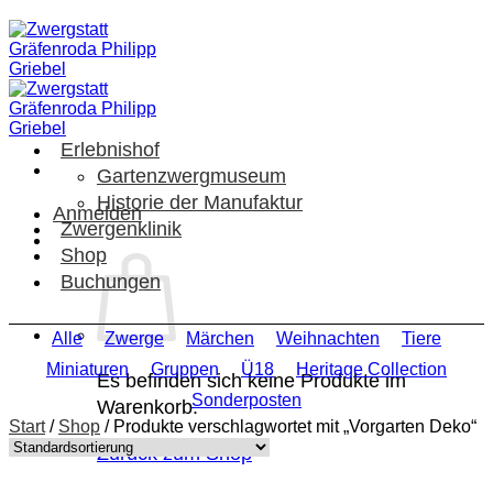
Zum
Inhalt
springen
Erlebnishof
Gartenzwergmuseum
Historie der Manufaktur
Anmelden
Zwergenklinik
Shop
Buchungen
Alle
Zwerge
Märchen
Weihnachten
Tiere
Miniaturen
Gruppen
Ü18
Heritage Collection
Es befinden sich keine Produkte im
Sonderposten
Warenkorb.
Start
/
Shop
/
Produkte verschlagwortet mit „Vorgarten Deko“
Zurück zum Shop