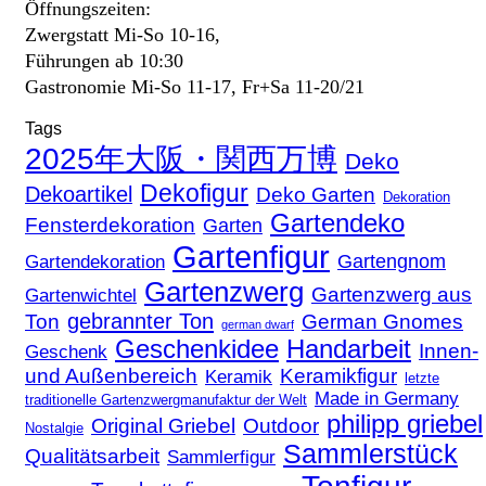
Öffnungszeiten:
Zwergstatt Mi-So 10-16,
Führungen ab 10:30
Gastronomie Mi-So 11-17, Fr+Sa 11-20/21
Tags
2025年大阪・関西万博
Deko
Dekofigur
Dekoartikel
Deko Garten
Dekoration
Gartendeko
Fensterdekoration
Garten
Gartenfigur
Gartengnom
Gartendekoration
Gartenzwerg
Gartenzwerg aus
Gartenwichtel
gebrannter Ton
Ton
German Gnomes
german dwarf
Geschenkidee
Handarbeit
Innen-
Geschenk
und Außenbereich
Keramikfigur
Keramik
letzte
Made in Germany
traditionelle Gartenzwergmanufaktur der Welt
philipp griebel
Original Griebel
Outdoor
Nostalgie
Sammlerstück
Qualitätsarbeit
Sammlerfigur