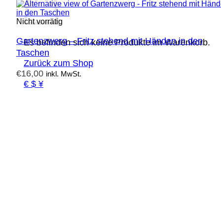
Nicht vorrätig
Gartenzwerg – Fritz stehend mit Händen in den
Es befinden sich keine Produkte im Warenkorb.
Taschen
Zurück zum Shop
€
16,00
inkl. MwSt.
€ $ ¥