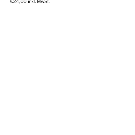
€
24,00
inkl. MwSt.