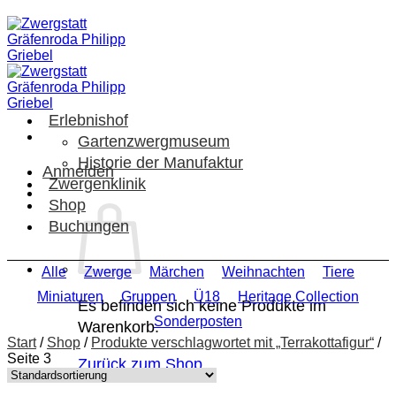
Zum
Inhalt
springen
Erlebnishof
Gartenzwergmuseum
Historie der Manufaktur
Anmelden
Zwergenklinik
Shop
Buchungen
Alle
Zwerge
Märchen
Weihnachten
Tiere
Miniaturen
Gruppen
Ü18
Heritage Collection
Es befinden sich keine Produkte im
Sonderposten
Warenkorb.
Start
/
Shop
/
Produkte verschlagwortet mit „Terrakottafigur“
/
Seite 3
Zurück zum Shop