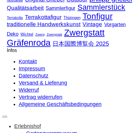
Nostalgie
Sammlerstück
Qualitätsarbeit
Sammlerfigur
Tonfigur
Terrakottafigur
Thüringen
Terrakotta
traditionelle Handwerkskunst
Vintage
Vorgarten
Zwergstatt
Deko
Wichtel
Zwerg
Zwergstatt
Gräfenroda
日本国際博覧会 2025
Infos
Kontakt
Impressum
Datenschutz
Versand & Lieferung
Widerruf
Vertrag widerrufen
Allgemeine Geschäftsbedingungen
Erlebnishof