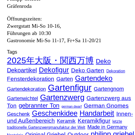
Gräfenroda
Öffnungszeiten:
Zwergstatt Mi-So 10-16,
Führungen ab 10:30
Gastronomie Mi-So 11-17, Fr+Sa 11-20/21
Tags
2025年大阪・関西万博
Deko
Dekofigur
Dekoartikel
Deko Garten
Dekoration
Gartendeko
Fensterdekoration
Garten
Gartenfigur
Gartengnom
Gartendekoration
Gartenzwerg
Gartenzwerg aus
Gartenwichtel
gebrannter Ton
Ton
German Gnomes
german dwarf
Geschenkidee
Handarbeit
Innen-
Geschenk
und Außenbereich
Keramikfigur
Keramik
letzte
Made in Germany
traditionelle Gartenzwergmanufaktur der Welt
philipp griebel
Original Griebel
Outdoor