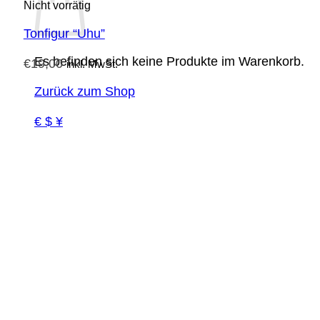
Nicht vorrätig
Tonfigur “Uhu”
Es befinden sich keine Produkte im Warenkorb.
€
19,00
inkl. MwSt.
Zurück zum Shop
€ $ ¥