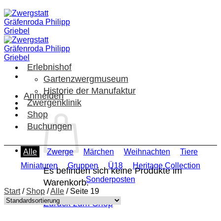
Zum
Inhalt
springen
Erlebnishof
Gartenzwergmuseum
Historie der Manufaktur
Anmelden
Zwergenklinik
Shop
Buchungen
Alle
Zwerge
Märchen
Weihnachten
Tiere
Miniaturen
Gruppen
Ü18
Heritage Collection
Es befinden sich keine Produkte im
Sonderposten
Warenkorb.
Start
/
Shop
/
Alle
/
Seite 19
Zurück zum Shop