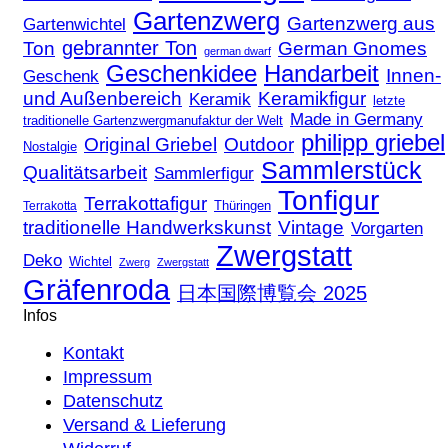
Gartenzwerg
Gartenzwerg aus
Gartenwichtel
gebrannter Ton
Ton
German Gnomes
german dwarf
Geschenkidee
Handarbeit
Innen-
Geschenk
und Außenbereich
Keramikfigur
Keramik
letzte
Made in Germany
traditionelle Gartenzwergmanufaktur der Welt
philipp griebel
Original Griebel
Outdoor
Nostalgie
Sammlerstück
Qualitätsarbeit
Sammlerfigur
Tonfigur
Terrakottafigur
Thüringen
Terrakotta
traditionelle Handwerkskunst
Vintage
Vorgarten
Zwergstatt
Deko
Wichtel
Zwerg
Zwergstatt
Gräfenroda
日本国際博覧会 2025
Infos
Kontakt
Impressum
Datenschutz
Versand & Lieferung