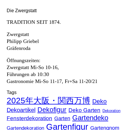
Die Zwergstatt
TRADITION SEIT 1874.
Zwergstatt
Philipp Griebel
Gräfenroda
Öffnungszeiten:
Zwergstatt Mi-So 10-16,
Führungen ab 10:30
Gastronomie Mi-So 11-17, Fr+Sa 11-20/21
Tags
2025年大阪・関西万博
Deko
Dekofigur
Dekoartikel
Deko Garten
Dekoration
Gartendeko
Fensterdekoration
Garten
Gartenfigur
Gartengnom
Gartendekoration