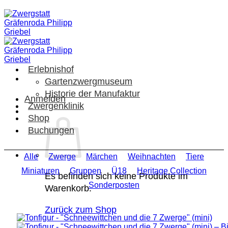
Zum
Inhalt
springen
Erlebnishof
Gartenzwergmuseum
Historie der Manufaktur
Anmelden
Zwergenklinik
Shop
Buchungen
Alle
Zwerge
Märchen
Weihnachten
Tiere
Miniaturen
Gruppen
Ü18
Heritage Collection
Es befinden sich keine Produkte im
Sonderposten
Warenkorb.
Zurück zum Shop