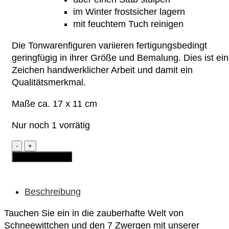
im Winter frostsicher lagern
mit feuchtem Tuch reinigen
Die Tonwarenfiguren variieren fertigungsbedingt
geringfügig in ihrer Größe und Bemalung. Dies ist ein
Zeichen handwerklicher Arbeit und damit ein
Qualitätsmerkmal.
Maße ca. 17 x 11 cm
Nur noch 1 vorrätig
Tonfigur
-
In den Warenkorb
"Schneewittchen
und
die
7
Beschreibung
Zwerge"
(mini)
Tauchen Sie ein in die zauberhafte Welt von
Menge
Schneewittchen und den 7 Zwergen mit unserer