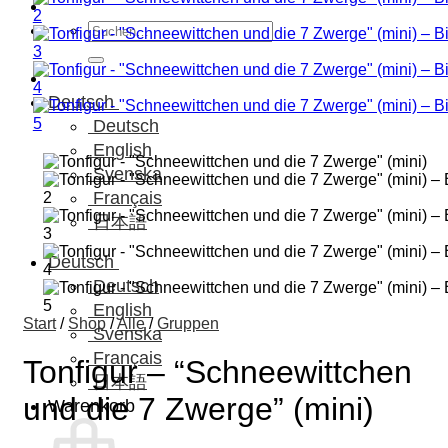
Suchen
nach:
Deutsch
Deutsch
English
Svenska
Français
日本語
Deutsch
Deutsch
English
Start
/
Shop
/
Alle
/
Gruppen
Svenska
Français
Tonfigur – “Schneewittchen
日本語
und die 7 Zwerge” (mini)
Warenkorb