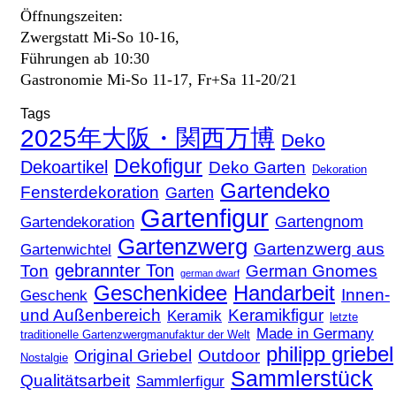
Öffnungszeiten:
Zwergstatt Mi-So 10-16,
Führungen ab 10:30
Gastronomie Mi-So 11-17, Fr+Sa 11-20/21
Tags
2025年大阪・関西万博
Deko
Dekofigur
Dekoartikel
Deko Garten
Dekoration
Gartendeko
Fensterdekoration
Garten
Gartenfigur
Gartengnom
Gartendekoration
Gartenzwerg
Gartenzwerg aus
Gartenwichtel
gebrannter Ton
Ton
German Gnomes
german dwarf
Geschenkidee
Handarbeit
Innen-
Geschenk
und Außenbereich
Keramikfigur
Keramik
letzte
Made in Germany
traditionelle Gartenzwergmanufaktur der Welt
philipp griebel
Original Griebel
Outdoor
Nostalgie
Sammlerstück
Qualitätsarbeit
Sammlerfigur