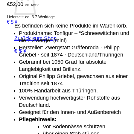
€
52,00
inkl. MwSt.
Lieferzeit: ca. 3-7 Werktage
€ $ ¥
Es befinden sich keine Produkte im Warenkorb.
Produktname: Tonfigur – “Schneewittchen und
Zurück zum Shop
die 7 Zwerge” (mini)
Hersteller: Zwergstatt Gräfenroda · Philipp
€ $ ¥
Griebel · seit 1874 · Deutschland/Thüringen
Gebrannt bei 1050 Grad für absolute
Langlebigkeit und Brillanz.
Original Philipp Griebel, gewachsen aus einer
Tradition seit 1874.
100% Handarbeit aus Thüringen.
Verwendung hochwertigster Rohstoffe aus
Deutschland.
Geeignet für den Innen- und Außenbereich
Pflegehinweis:
Vor Bodennässe schützen
über einen Stab stülpen