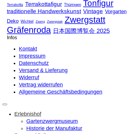
Tonfigur
Terrakottafigur
Thüringen
Terrakotta
traditionelle Handwerkskunst
Vintage
Vorgarten
Zwergstatt
Deko
Wichtel
Zwerg
Zwergstatt
Gräfenroda
日本国際博覧会 2025
Infos
Kontakt
Impressum
Datenschutz
Versand & Lieferung
Widerruf
Vertrag widerrufen
Allgemeine Geschäftsbedingungen
Erlebnishof
Gartenzwergmuseum
Historie der Manufaktur