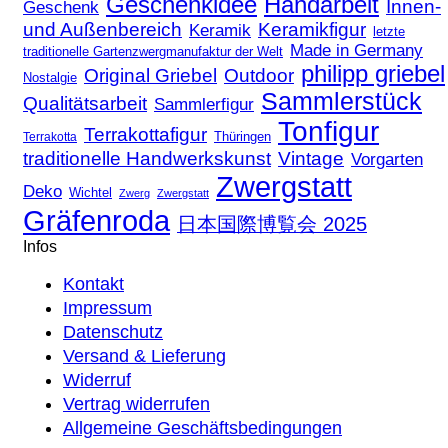
Geschenkidee
Handarbeit
Innen-
Geschenk
und Außenbereich
Keramikfigur
Keramik
letzte
Made in Germany
traditionelle Gartenzwergmanufaktur der Welt
philipp griebel
Original Griebel
Outdoor
Nostalgie
Sammlerstück
Qualitätsarbeit
Sammlerfigur
Tonfigur
Terrakottafigur
Thüringen
Terrakotta
traditionelle Handwerkskunst
Vintage
Vorgarten
Zwergstatt
Deko
Wichtel
Zwerg
Zwergstatt
Gräfenroda
日本国際博覧会 2025
Infos
Kontakt
Impressum
Datenschutz
Versand & Lieferung
Widerruf
Vertrag widerrufen
Allgemeine Geschäftsbedingungen