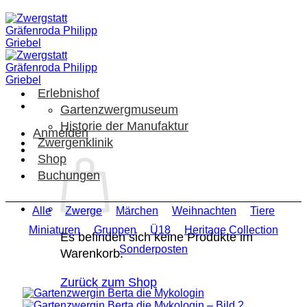
Zum
Inhalt
springen
Erlebnishof
Gartenzwergmuseum
Historie der Manufaktur
Anmelden
Zwergenklinik
Shop
Buchungen
Alle
Zwerge
Märchen
Weihnachten
Tiere
Miniaturen
Gruppen
Ü18
Heritage Collection
Es befinden sich keine Produkte im
Sonderposten
Warenkorb.
Zurück zum Shop