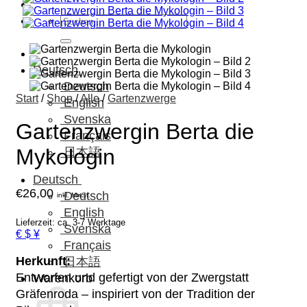
Suchen
nach:
Deutsch
Deutsch
Start
/
Shop
/
Alle
/
Gartenzwerge
English
Svenska
Gartenzwergin Berta die
Français
Mykologin
日本語
Deutsch
€
26,00
Deutsch
inkl. MwSt.
English
Lieferzeit: ca. 3-7 Werktage
Svenska
€ $ ¥
Français
Herkunft:
日本語
Entworfen und gefertigt von der Zwergstatt
Warenkorb
Gräfenroda – inspiriert von der Tradition der