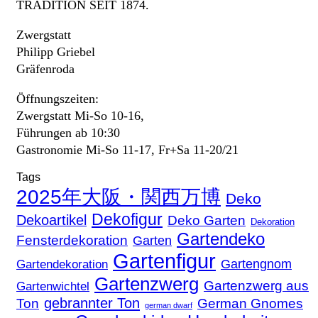
TRADITION SEIT 1874.
Zwergstatt
Philipp Griebel
Gräfenroda
Öffnungszeiten:
Zwergstatt Mi-So 10-16,
Führungen ab 10:30
Gastronomie Mi-So 11-17, Fr+Sa 11-20/21
Tags
2025年大阪・関西万博
Deko
Dekofigur
Dekoartikel
Deko Garten
Dekoration
Gartendeko
Fensterdekoration
Garten
Gartenfigur
Gartengnom
Gartendekoration
Gartenzwerg
Gartenzwerg aus
Gartenwichtel
gebrannter Ton
Ton
German Gnomes
german dwarf