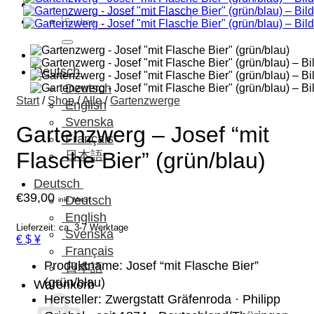
Suchen
nach:
Deutsch
Deutsch
Start
/
Shop
/
Alle
/
Gartenzwerge
English
Svenska
Gartenzwerg – Josef “mit
Français
Flasche Bier” (grün/blau)
日本語
Deutsch
€
39,00
Deutsch
inkl. MwSt.
English
Lieferzeit: ca. 3-7 Werktage
Svenska
€ $ ¥
Français
Produktname: Josef “mit Flasche Bier”
日本語
(grün/blau)
Warenkorb
Hersteller: Zwergstatt Gräfenroda · Philipp