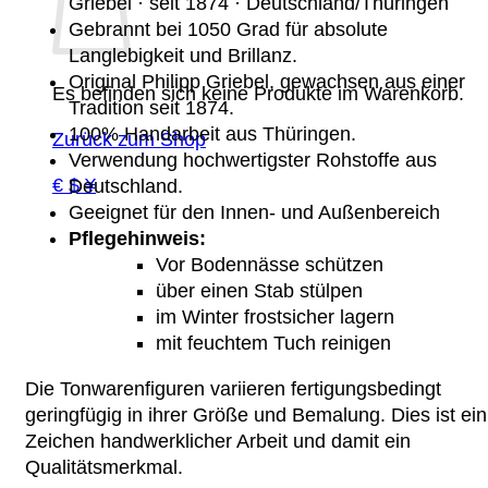
Griebel · seit 1874 · Deutschland/Thüringen
Gebrannt bei 1050 Grad für absolute
Langlebigkeit und Brillanz.
Original Philipp Griebel, gewachsen aus einer
Es befinden sich keine Produkte im Warenkorb.
Tradition seit 1874.
100% Handarbeit aus Thüringen.
Zurück zum Shop
Verwendung hochwertigster Rohstoffe aus
€ $ ¥
Deutschland.
Geeignet für den Innen- und Außenbereich
Pflegehinweis:
Vor Bodennässe schützen
über einen Stab stülpen
im Winter frostsicher lagern
mit feuchtem Tuch reinigen
Die Tonwarenfiguren variieren fertigungsbedingt
geringfügig in ihrer Größe und Bemalung. Dies ist ein
Zeichen handwerklicher Arbeit und damit ein
Qualitätsmerkmal.