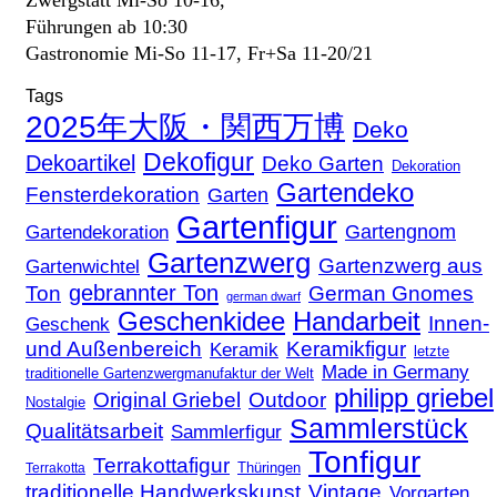
Führungen ab 10:30
Gastronomie Mi-So 11-17, Fr+Sa 11-20/21
Tags
2025年大阪・関西万博
Deko
Dekofigur
Dekoartikel
Deko Garten
Dekoration
Gartendeko
Fensterdekoration
Garten
Gartenfigur
Gartengnom
Gartendekoration
Gartenzwerg
Gartenzwerg aus
Gartenwichtel
gebrannter Ton
Ton
German Gnomes
german dwarf
Geschenkidee
Handarbeit
Innen-
Geschenk
und Außenbereich
Keramikfigur
Keramik
letzte
Made in Germany
traditionelle Gartenzwergmanufaktur der Welt
philipp griebel
Original Griebel
Outdoor
Nostalgie
Sammlerstück
Qualitätsarbeit
Sammlerfigur
Tonfigur
Terrakottafigur
Thüringen
Terrakotta
traditionelle Handwerkskunst
Vintage
Vorgarten