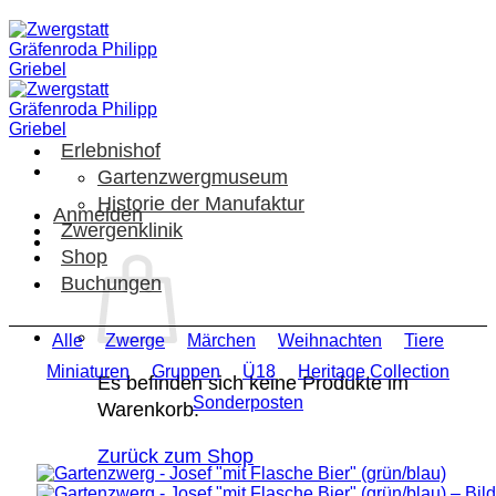
Zum
Inhalt
springen
Erlebnishof
Gartenzwergmuseum
Historie der Manufaktur
Anmelden
Zwergenklinik
Shop
Buchungen
Alle
Zwerge
Märchen
Weihnachten
Tiere
Miniaturen
Gruppen
Ü18
Heritage Collection
Es befinden sich keine Produkte im
Sonderposten
Warenkorb.
Zurück zum Shop