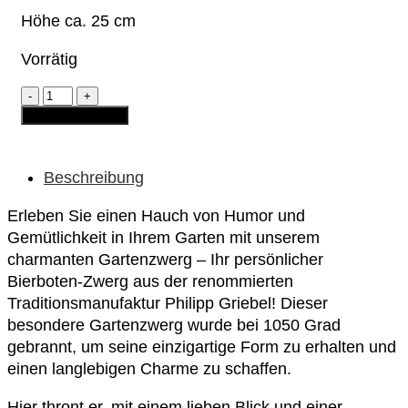
Höhe ca. 25 cm
Vorrätig
Gartenzwerg
-
In den Warenkorb
Josef
"mit
Flasche
Bier"
Beschreibung
(grün/blau)
Menge
Erleben Sie einen Hauch von Humor und
Gemütlichkeit in Ihrem Garten mit unserem
charmanten Gartenzwerg – Ihr persönlicher
Bierboten-Zwerg aus der renommierten
Traditionsmanufaktur Philipp Griebel! Dieser
besondere Gartenzwerg wurde bei 1050 Grad
gebrannt, um seine einzigartige Form zu erhalten und
einen langlebigen Charme zu schaffen.
Hier thront er, mit einem lieben Blick und einer