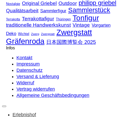
philipp griebel
Original Griebel
Outdoor
Nostalgie
Sammlerstück
Qualitätsarbeit
Sammlerfigur
Tonfigur
Terrakottafigur
Thüringen
Terrakotta
traditionelle Handwerkskunst
Vintage
Vorgarten
Zwergstatt
Deko
Wichtel
Zwerg
Zwergstatt
Gräfenroda
日本国際博覧会 2025
Infos
Kontakt
Impressum
Datenschutz
Versand & Lieferung
Widerruf
Vertrag widerrufen
Allgemeine Geschäftsbedingungen
Erlebnishof