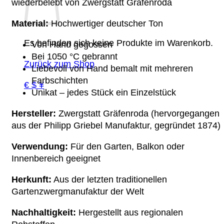
wiederbelebt von Zwergstatt Gräfenroda
Material:
Hochwertiger deutscher Ton
Es befinden sich keine Produkte im Warenkorb.
Von Hand gegossen
Bei 1050 °C gebrannt
Zurück zum Shop
Liebevoll von Hand bemalt mit mehreren
Farbschichten
€ $ ¥
Unikat – jedes Stück ein Einzelstück
Hersteller:
Zwergstatt Gräfenroda (hervorgegangen
aus der Philipp Griebel Manufaktur, gegründet 1874)
Verwendung:
Für den Garten, Balkon oder
Innenbereich geeignet
Herkunft:
Aus der letzten traditionellen
Gartenzwergmanufaktur der Welt
Nachhaltigkeit:
Hergestellt aus regionalen