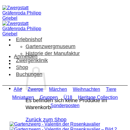
Zum
Inhalt
springen
Erlebnishof
Gartenzwergmuseum
Historie der Manufaktur
Anmelden
Zwergenklinik
Shop
Buchungen
Alle
Zwerge
Märchen
Weihnachten
Tiere
Miniaturen
Gruppen
Ü18
Heritage Collection
Es befinden sich keine Produkte im
Sonderposten
Warenkorb.
Zurück zum Shop