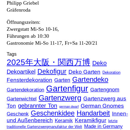
Philipp Griebel
Gräfenroda
Öffnungszeiten:
Zwergstatt Mi-So 10-16,
Führungen ab 10:30
Gastronomie Mi-So 11-17, Fr+Sa 11-20/21
Tags
2025年大阪・関西万博
Deko
Dekofigur
Dekoartikel
Deko Garten
Dekoration
Gartendeko
Fensterdekoration
Garten
Gartenfigur
Gartengnom
Gartendekoration
Gartenzwerg
Gartenzwerg aus
Gartenwichtel
gebrannter Ton
Ton
German Gnomes
german dwarf
Geschenkidee
Handarbeit
Innen-
Geschenk
und Außenbereich
Keramikfigur
Keramik
letzte
Made in Germany
traditionelle Gartenzwergmanufaktur der Welt