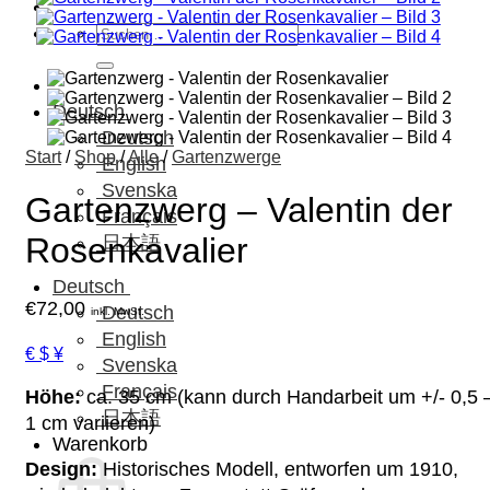
Suchen
nach:
Deutsch
Deutsch
Start
/
Shop
/
Alle
/
Gartenzwerge
English
Svenska
Gartenzwerg – Valentin der
Français
Rosenkavalier
日本語
Deutsch
€
72,00
Deutsch
inkl. MwSt.
English
€ $ ¥
Svenska
Français
Höhe:
ca. 35 cm (kann durch Handarbeit um +/- 0,5 
日本語
1 cm variieren)
Warenkorb
Design:
Historisches Modell, entworfen um 1910,