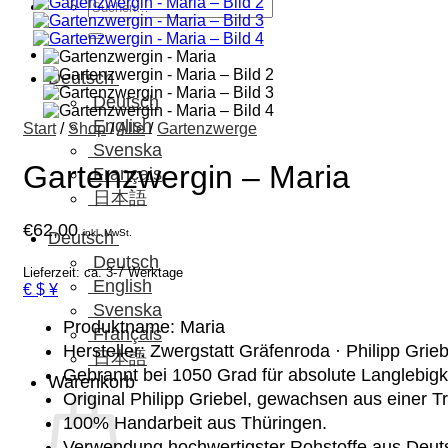
Suchen
nach:
Deutsch
Deutsch
English
Start
/
Shop
/
Alle
/
Gartenzwerge
Svenska
Gartenzwergin – Maria
Français
日本語
€
62,00
inkl. MwSt.
Deutsch
Deutsch
Lieferzeit: ca. 3-7 Werktage
English
€ $ ¥
Svenska
Produktname: Maria
Français
Hersteller: Zwergstatt Gräfenroda · Philipp Grie
日本語
Gebrannt bei 1050 Grad für absolute Langlebigke
Warenkorb
Original Philipp Griebel, gewachsen aus einer Tr
100% Handarbeit aus Thüringen.
Verwendung hochwertigster Rohstoffe aus Deut