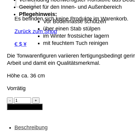
Geeignet für den Innen- und Außenbereich
Pflegehinweis:
Es befinden sich keine Produkte im Warenkorb.
Vor Bodennässe schützen
über einen Stab stülpen
Zurück zum Shop
im Winter frostsicher lagern
mit feuchtem Tuch reinigen
€ $ ¥
Die Tonwarenfiguren variieren fertigungsbedingt geri
Arbeit und damit ein Qualitätsmerkmal.
Höhe ca. 36 cm
Vorrätig
Gartenzwergin
-
In den Warenkorb
Maria
Menge
Beschreibung