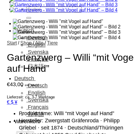
Suchen
nach:
Deutsch
Deutsch
Start
/
Shop
/
Alle
/
Tiere
English
Svenska
Gartenzwerg – Willi “mit Voge
Français
auf Hand”
日本語
Deutsch
€
43,00
Deutsch
inkl. MwSt.
English
Lieferzeit: ca. 3-7 Werktage
Svenska
€ $ ¥
Français
Produktname: Willi “mit Vogel auf Hand”
日本語
Hersteller: Zwergstatt Gräfenroda · Philipp
Warenkorb
Griebel · seit 1874 · Deutschland/Thüringen