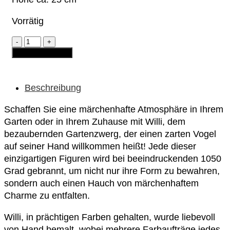
Vorrätig
Gartenzwerg
-
In den Warenkorb
Willi
"mit
Vogel
auf
Beschreibung
Hand"
Menge
Schaffen Sie eine märchenhafte Atmosphäre in Ihrem
Garten oder in Ihrem Zuhause mit Willi, dem
bezaubernden Gartenzwerg, der einen zarten Vogel
auf seiner Hand willkommen heißt! Jede dieser
einzigartigen Figuren wird bei beeindruckenden 1050
Grad gebrannt, um nicht nur ihre Form zu bewahren,
sondern auch einen Hauch von märchenhaftem
Charme zu entfalten.
Willi, in prächtigen Farben gehalten, wurde liebevoll
von Hand bemalt, wobei mehrere Farbaufträge jedes