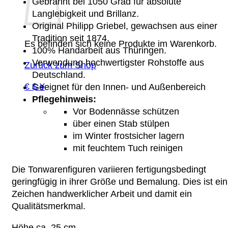
Gebrannt bei 1050 Grad für absolute
Langlebigkeit und Brillanz.
Original Philipp Griebel, gewachsen aus einer
Tradition seit 1874.
Es befinden sich keine Produkte im Warenkorb.
100% Handarbeit aus Thüringen.
Verwendung hochwertigster Rohstoffe aus
Zurück zum Shop
Deutschland.
€ $ ¥
Geeignet für den Innen- und Außenbereich
Pflegehinweis:
Vor Bodennässe schützen
über einen Stab stülpen
im Winter frostsicher lagern
mit feuchtem Tuch reinigen
Die Tonwarenfiguren variieren fertigungsbedingt
geringfügig in ihrer Größe und Bemalung. Dies ist ein
Zeichen handwerklicher Arbeit und damit ein
Qualitätsmerkmal.
Höhe ca. 25 cm