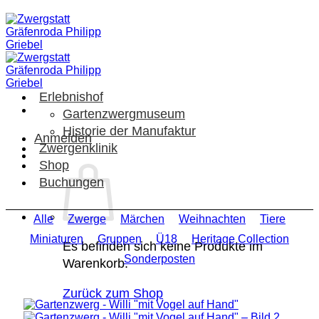
Zum
Inhalt
springen
Erlebnishof
Gartenzwergmuseum
Historie der Manufaktur
Anmelden
Zwergenklinik
Shop
Buchungen
Alle
Zwerge
Märchen
Weihnachten
Tiere
Miniaturen
Gruppen
Ü18
Heritage Collection
Es befinden sich keine Produkte im
Sonderposten
Warenkorb.
Zurück zum Shop