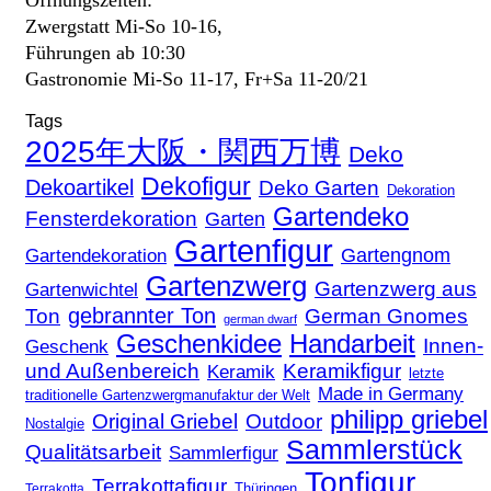
Zwergstatt Mi-So 10-16,
Führungen ab 10:30
Gastronomie Mi-So 11-17, Fr+Sa 11-20/21
Tags
2025年大阪・関西万博
Deko
Dekofigur
Dekoartikel
Deko Garten
Dekoration
Gartendeko
Fensterdekoration
Garten
Gartenfigur
Gartengnom
Gartendekoration
Gartenzwerg
Gartenzwerg aus
Gartenwichtel
gebrannter Ton
Ton
German Gnomes
german dwarf
Geschenkidee
Handarbeit
Innen-
Geschenk
und Außenbereich
Keramikfigur
Keramik
letzte
Made in Germany
traditionelle Gartenzwergmanufaktur der Welt
philipp griebel
Original Griebel
Outdoor
Nostalgie
Sammlerstück
Qualitätsarbeit
Sammlerfigur
Tonfigur
Terrakottafigur
Thüringen
Terrakotta