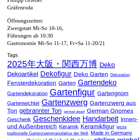
Gräfenroda
Öffnungszeiten:
Zwergstatt Mi-So 10-16,
Führungen ab 10:30
Gastronomie Mi-So 11-17, Fr+Sa 11-20/21
Tags
2025年大阪・関西万博
Deko
Dekofigur
Dekoartikel
Deko Garten
Dekoration
Gartendeko
Fensterdekoration
Garten
Gartenfigur
Gartengnom
Gartendekoration
Gartenzwerg
Gartenzwerg aus
Gartenwichtel
gebrannter Ton
Ton
German Gnomes
german dwarf
Geschenkidee
Handarbeit
Innen-
Geschenk
und Außenbereich
Keramikfigur
Keramik
letzte
Made in Germany
traditionelle Gartenzwergmanufaktur der Welt