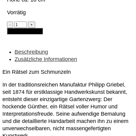
Vorrätig
Gartenzwerg
-
In den Warenkorb
"Der
hockende
Günther"
Menge
Beschreibung
Zusätzliche Informationen
Ein Rätsel zum Schmunzeln
In der traditionsreichen Manufaktur Philipp Griebel,
seit 1874 für erstklassige Handwerkskunst bekannt,
entsteht dieser einzigartige Gartenzwerg: Der
hockende Günther, ein Rätsel voller Humor und
Interpretationsfreude. Seine aufwendige Bemalung
und die detaillierte Handarbeit machen ihn zu einem
unverwechselbaren, nicht massengefertigten
Kunstwerk.