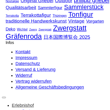
philipp griebel
Original Griebel
Outdoor
Nostalgie
Sammlerstück
Qualitätsarbeit
Sammlerfigur
Tonfigur
Terrakottafigur
Thüringen
Terrakotta
traditionelle Handwerkskunst
Vintage
Vorgarten
Zwergstatt
Deko
Wichtel
Zwerg
Zwergstatt
Gräfenroda
日本国際博覧会 2025
Infos
Kontakt
Impressum
Datenschutz
Versand & Lieferung
Widerruf
Vertrag widerrufen
Allgemeine Geschäftsbedingungen
Erlebnishof