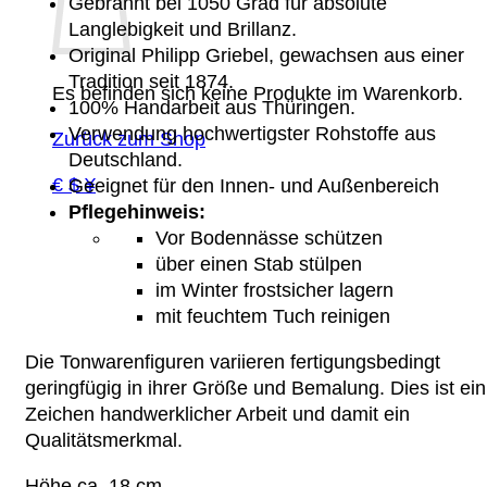
Gebrannt bei 1050 Grad für absolute
Langlebigkeit und Brillanz.
Original Philipp Griebel, gewachsen aus einer
Tradition seit 1874.
Es befinden sich keine Produkte im Warenkorb.
100% Handarbeit aus Thüringen.
Verwendung hochwertigster Rohstoffe aus
Zurück zum Shop
Deutschland.
€ $ ¥
Geeignet für den Innen- und Außenbereich
Pflegehinweis:
Vor Bodennässe schützen
über einen Stab stülpen
im Winter frostsicher lagern
mit feuchtem Tuch reinigen
Die Tonwarenfiguren variieren fertigungsbedingt
geringfügig in ihrer Größe und Bemalung. Dies ist ein
Zeichen handwerklicher Arbeit und damit ein
Qualitätsmerkmal.
Höhe ca. 18 cm