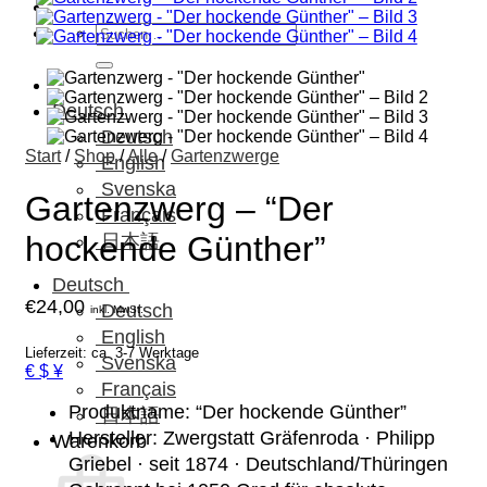
Suchen
nach:
Deutsch
Deutsch
Start
/
Shop
/
Alle
/
Gartenzwerge
English
Svenska
Gartenzwerg – “Der
Français
hockende Günther”
日本語
Deutsch
€
24,00
Deutsch
inkl. MwSt.
English
Lieferzeit: ca. 3-7 Werktage
Svenska
€ $ ¥
Français
Produktname: “Der hockende Günther”
日本語
Hersteller: Zwergstatt Gräfenroda · Philipp
Warenkorb
Griebel · seit 1874 · Deutschland/Thüringen