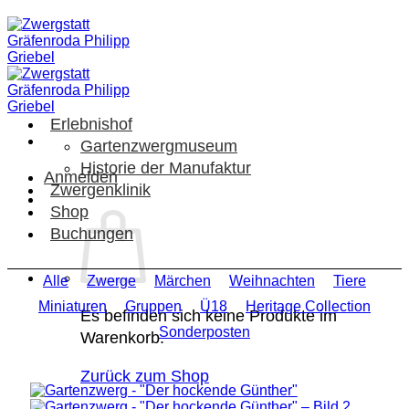
Zum
Inhalt
springen
Erlebnishof
Gartenzwergmuseum
Historie der Manufaktur
Anmelden
Zwergenklinik
Shop
Buchungen
Alle
Zwerge
Märchen
Weihnachten
Tiere
Miniaturen
Gruppen
Ü18
Heritage Collection
Es befinden sich keine Produkte im
Sonderposten
Warenkorb.
Zurück zum Shop