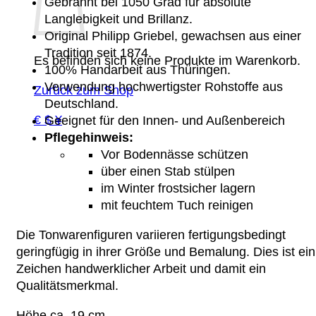
Gebrannt bei 1050 Grad für absolute
Langlebigkeit und Brillanz.
Original Philipp Griebel, gewachsen aus einer
Tradition seit 1874.
Es befinden sich keine Produkte im Warenkorb.
100% Handarbeit aus Thüringen.
Verwendung hochwertigster Rohstoffe aus
Zurück zum Shop
Deutschland.
€ $ ¥
Geeignet für den Innen- und Außenbereich
Pflegehinweis:
Vor Bodennässe schützen
über einen Stab stülpen
im Winter frostsicher lagern
mit feuchtem Tuch reinigen
Die Tonwarenfiguren variieren fertigungsbedingt
geringfügig in ihrer Größe und Bemalung. Dies ist ein
Zeichen handwerklicher Arbeit und damit ein
Qualitätsmerkmal.
Höhe ca. 19 cm