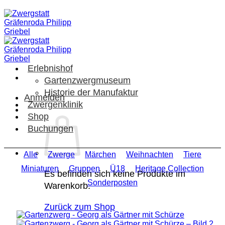
Zum
Inhalt
springen
Erlebnishof
Gartenzwergmuseum
Historie der Manufaktur
Anmelden
Zwergenklinik
Shop
Buchungen
Alle
Zwerge
Märchen
Weihnachten
Tiere
Miniaturen
Gruppen
Ü18
Heritage Collection
Es befinden sich keine Produkte im
Sonderposten
Warenkorb.
Zurück zum Shop