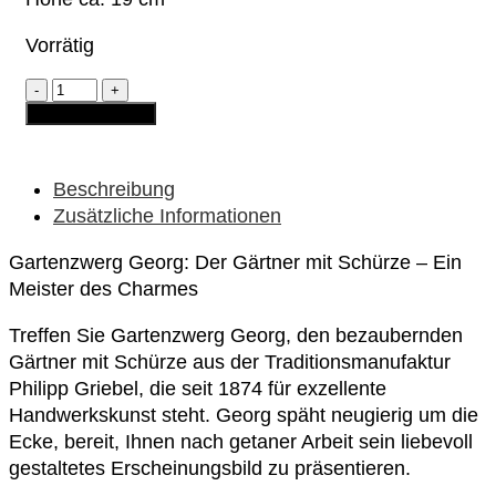
Vorrätig
Gartenzwerg
-
In den Warenkorb
Georg
als
Gärtner
mit
Beschreibung
Schürze
Zusätzliche Informationen
Menge
Gartenzwerg Georg: Der Gärtner mit Schürze – Ein
Meister des Charmes
Treffen Sie Gartenzwerg Georg, den bezaubernden
Gärtner mit Schürze aus der Traditionsmanufaktur
Philipp Griebel, die seit 1874 für exzellente
Handwerkskunst steht. Georg späht neugierig um die
Ecke, bereit, Ihnen nach getaner Arbeit sein liebevoll
gestaltetes Erscheinungsbild zu präsentieren.