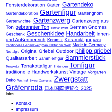
Gartendeko
Fensterdekoration
Garten
Gartenfigur
Gartengnom
Gartendekoration
Gartenzwerg
Gartenzwerg aus
Gartenwichtel
gebrannter Ton
Ton
German Gnomes
german dwarf
Geschenkidee
Handarbeit
Innen-
Geschenk
und Außenbereich
Keramikfigur
Keramik
letzte
Made in Germany
traditionelle Gartenzwergmanufaktur der Welt
philipp griebel
Original Griebel
Outdoor
Nostalgie
Sammlerstück
Qualitätsarbeit
Sammlerfigur
Tonfigur
Terrakottafigur
Thüringen
Terrakotta
traditionelle Handwerkskunst
Vintage
Vorgarten
Zwergstatt
Deko
Wichtel
Zwerg
Zwergstatt
Gräfenroda
日本国際博覧会 2025
Infos
Kontakt
Impressum