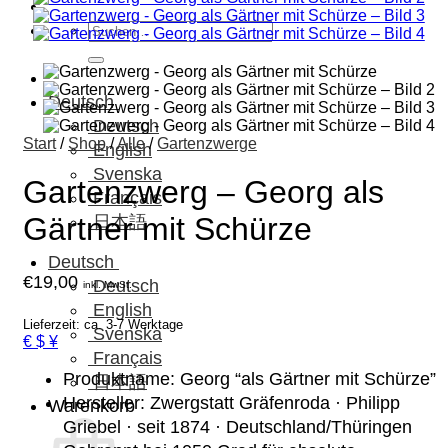
Suchen
nach:
Deutsch
Deutsch
Start
/
Shop
/
Alle
/
Gartenzwerge
English
Svenska
Gartenzwerg – Georg als
Français
Gärtner mit Schürze
日本語
Deutsch
€
19,00
Deutsch
inkl. MwSt.
English
Lieferzeit: ca. 3-7 Werktage
Svenska
€ $ ¥
Français
Produktname: Georg “als Gärtner mit Schürze”
日本語
Hersteller: Zwergstatt Gräfenroda · Philipp
Warenkorb
Griebel · seit 1874 · Deutschland/Thüringen