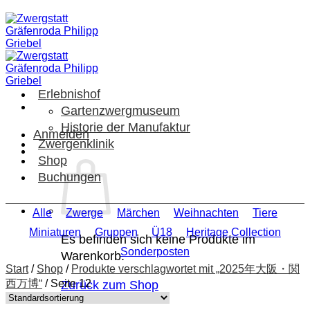
Zum
Inhalt
springen
Erlebnishof
Gartenzwergmuseum
Historie der Manufaktur
Anmelden
Zwergenklinik
Shop
Buchungen
Alle
Zwerge
Märchen
Weihnachten
Tiere
Miniaturen
Gruppen
Ü18
Heritage Collection
Es befinden sich keine Produkte im
Sonderposten
Warenkorb.
Start
/
Shop
/
Produkte verschlagwortet mit „2025年大阪・関
西万博“
/
Seite 12
Zurück zum Shop