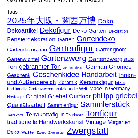
Tags
2025年大阪・関西万博
Deko
Dekofigur
Dekoartikel
Deko Garten
Dekoration
Gartendeko
Fensterdekoration
Garten
Gartenfigur
Gartengnom
Gartendekoration
Gartenzwerg
Gartenzwerg aus
Gartenwichtel
gebrannter Ton
Ton
German Gnomes
german dwarf
Geschenkidee
Handarbeit
Innen-
Geschenk
und Außenbereich
Keramikfigur
Keramik
letzte
Made in Germany
traditionelle Gartenzwergmanufaktur der Welt
philipp griebel
Original Griebel
Outdoor
Nostalgie
Sammlerstück
Qualitätsarbeit
Sammlerfigur
Tonfigur
Terrakottafigur
Thüringen
Terrakotta
traditionelle Handwerkskunst
Vintage
Vorgarten
Zwergstatt
Deko
Wichtel
Zwerg
Zwergstatt