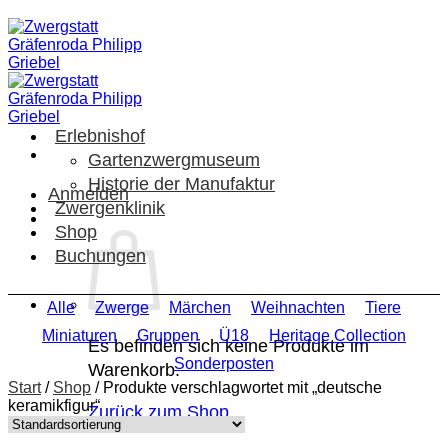
Zum
Inhalt
springen
Erlebnishof
Gartenzwergmuseum
Historie der Manufaktur
Anmelden
Zwergenklinik
Shop
Buchungen
Alle
Zwerge
Märchen
Weihnachten
Tiere
Miniaturen
Gruppen
Ü18
Heritage Collection
Es befinden sich keine Produkte im
Sonderposten
Warenkorb.
Start
/
Shop
/
Produkte verschlagwortet mit „deutsche
keramikfigur“
Zurück zum Shop