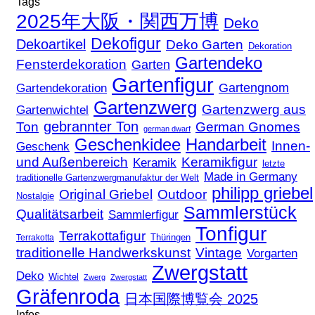
Tags
2025年大阪・関西万博
Deko
Dekofigur
Dekoartikel
Deko Garten
Dekoration
Gartendeko
Fensterdekoration
Garten
Gartenfigur
Gartengnom
Gartendekoration
Gartenzwerg
Gartenzwerg aus
Gartenwichtel
gebrannter Ton
Ton
German Gnomes
german dwarf
Geschenkidee
Handarbeit
Innen-
Geschenk
und Außenbereich
Keramikfigur
Keramik
letzte
Made in Germany
traditionelle Gartenzwergmanufaktur der Welt
philipp griebel
Original Griebel
Outdoor
Nostalgie
Sammlerstück
Qualitätsarbeit
Sammlerfigur
Tonfigur
Terrakottafigur
Thüringen
Terrakotta
traditionelle Handwerkskunst
Vintage
Vorgarten
Zwergstatt
Deko
Wichtel
Zwerg
Zwergstatt
Gräfenroda
日本国際博覧会 2025
Infos