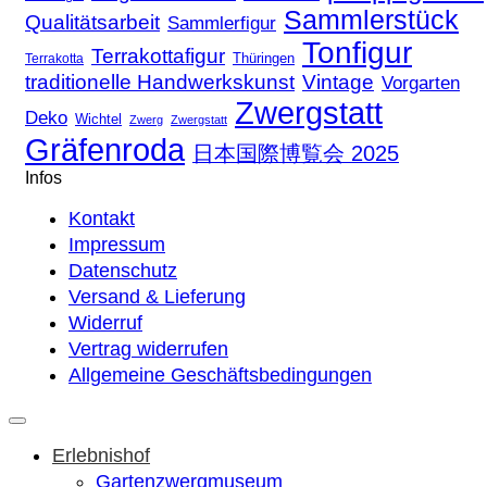
Sammlerstück
Qualitätsarbeit
Sammlerfigur
Tonfigur
Terrakottafigur
Thüringen
Terrakotta
traditionelle Handwerkskunst
Vintage
Vorgarten
Zwergstatt
Deko
Wichtel
Zwerg
Zwergstatt
Gräfenroda
日本国際博覧会 2025
Infos
Kontakt
Impressum
Datenschutz
Versand & Lieferung
Widerruf
Vertrag widerrufen
Allgemeine Geschäftsbedingungen
Erlebnishof
Gartenzwergmuseum