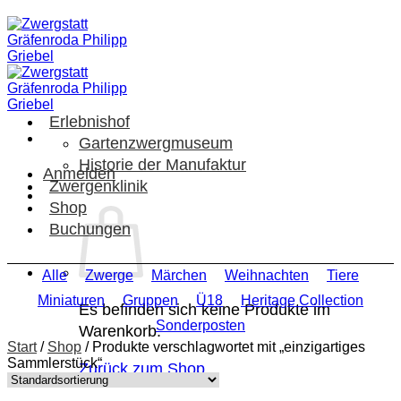
Zum
Inhalt
springen
Erlebnishof
Gartenzwergmuseum
Historie der Manufaktur
Anmelden
Zwergenklinik
Shop
Buchungen
Alle
Zwerge
Märchen
Weihnachten
Tiere
Miniaturen
Gruppen
Ü18
Heritage Collection
Es befinden sich keine Produkte im
Sonderposten
Warenkorb.
Start
/
Shop
/
Produkte verschlagwortet mit „einzigartiges
Sammlerstück“
Zurück zum Shop