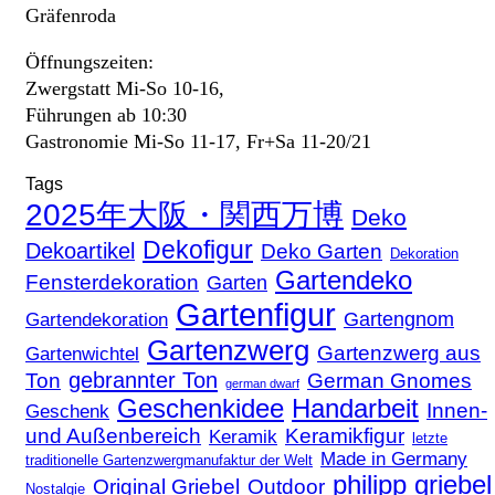
Gräfenroda
Öffnungszeiten:
Zwergstatt Mi-So 10-16,
Führungen ab 10:30
Gastronomie Mi-So 11-17, Fr+Sa 11-20/21
Tags
2025年大阪・関西万博
Deko
Dekofigur
Dekoartikel
Deko Garten
Dekoration
Gartendeko
Fensterdekoration
Garten
Gartenfigur
Gartengnom
Gartendekoration
Gartenzwerg
Gartenzwerg aus
Gartenwichtel
gebrannter Ton
Ton
German Gnomes
german dwarf
Geschenkidee
Handarbeit
Innen-
Geschenk
und Außenbereich
Keramikfigur
Keramik
letzte
Made in Germany
traditionelle Gartenzwergmanufaktur der Welt
philipp griebel
Original Griebel
Outdoor
Nostalgie