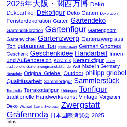
2025年大阪・関西万博
Deko
Dekofigur
Dekoartikel
Deko Garten
Dekoration
Gartendeko
Fensterdekoration
Garten
Gartenfigur
Gartengnom
Gartendekoration
Gartenzwerg
Gartenzwerg aus
Gartenwichtel
gebrannter Ton
Ton
German Gnomes
german dwarf
Geschenkidee
Handarbeit
Innen-
Geschenk
und Außenbereich
Keramikfigur
Keramik
letzte
Made in Germany
traditionelle Gartenzwergmanufaktur der Welt
philipp griebel
Original Griebel
Outdoor
Nostalgie
Sammlerstück
Qualitätsarbeit
Sammlerfigur
Tonfigur
Terrakottafigur
Thüringen
Terrakotta
traditionelle Handwerkskunst
Vintage
Vorgarten
Zwergstatt
Deko
Wichtel
Zwerg
Zwergstatt
Gräfenroda
日本国際博覧会 2025
Infos