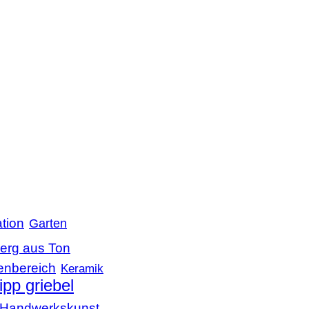
tion
Garten
erg aus Ton
enbereich
Keramik
lipp griebel
le Handwerkskunst