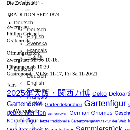
Suchen
Die Zwergstatt
nach:
TRADITION SEIT 1874.
Deutsch
Zwergstatt
Deutsch
Philipp Griebel
English
Gräfenroda
Svenska
Français
Öffnungszeiten:
日本語
Zwergstatt Mi-So 10-16,
Führungen ab 10:30
Deutsch
Gastronomie Mi-So 11-17, Fr+Sa 11-20/21
Deutsch
English
Tags
Svenska
2025年大阪・関西万博
Deko
Dekoarti
Français
Gartenfigur
Gartendeko
日本語
Gartendekoration
Warenkorb
gebrannter Ton
German Gnomes
Gesch
german dwarf
Keramikfigur
letzte traditionelle Gartenzwergmanufaktur der Welt
Sammlerstück
Qualitätsarbeit
Sammlerfigur