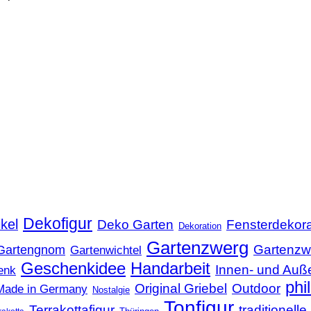
Dekofigur
kel
Deko Garten
Fensterdekora
Dekoration
Gartenzwerg
Gartenzw
Gartengnom
Gartenwichtel
Geschenkidee
Handarbeit
Innen- und Auß
enk
phi
Original Griebel
Outdoor
Made in Germany
Nostalgie
Tonfigur
Terrakottafigur
traditionel