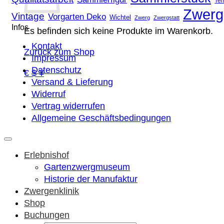
Ter
Zwerg
Vintage
Vorgarten Deko
Wichtel
Zwerg
Zwergstatt
Infos
Es befinden sich keine Produkte im Warenkorb.
Kontakt
Zurück zum Shop
Impressum
Datenschutz
€ $ ¥
Versand & Lieferung
Widerruf
Vertrag widerrufen
Allgemeine Geschäftsbedingungen
Erlebnishof
Gartenzwergmuseum
Historie der Manufaktur
Zwergenklinik
Shop
Buchungen