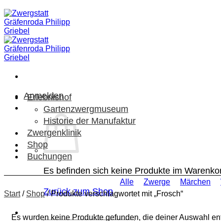
Zum
Inhalt
springen
Anmelden
Erlebnishof
Gartenzwergmuseum
Historie der Manufaktur
Zwergenklinik
Shop
Buchungen
Es befinden sich keine Produkte im Warenko
Alle
Zwerge
Märchen
Zurück zum Shop
Start
/
Shop
/
Produkte verschlagwortet mit „Frosch“
Es wurden keine Produkte gefunden, die deiner Auswahl en