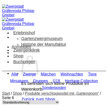
Zum
Inhalt
springen
Erlebnishof
Gartenzwergmuseum
Historie der Manufaktur
Anmelden
Zwergenklinik
Shop
Buchungen
Alle
Zwerge
Märchen
Weihnachten
Tiere
Miniaturen
Gruppen
Ü18
Heritage Collection
Es befinden sich keine Produkte im
Sonderposten
Warenkorb.
Start
/
Shop
/
Produkte verschlagwortet mit „Gartengnom“
/
Seite 6
Zurück zum Shop