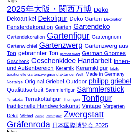
Tags
2025年大阪・関西万博
Deko
Dekofigur
Dekoartikel
Deko Garten
Dekoration
Gartendeko
Fensterdekoration
Garten
Gartenfigur
Gartengnom
Gartendekoration
Gartenzwerg
Gartenzwerg aus
Gartenwichtel
gebrannter Ton
Ton
German Gnomes
german dwarf
Geschenkidee
Handarbeit
Innen-
Geschenk
und Außenbereich
Keramikfigur
Keramik
letzte
Made in Germany
traditionelle Gartenzwergmanufaktur der Welt
philipp griebel
Original Griebel
Outdoor
Nostalgie
Sammlerstück
Qualitätsarbeit
Sammlerfigur
Tonfigur
Terrakottafigur
Thüringen
Terrakotta
traditionelle Handwerkskunst
Vintage
Vorgarten
Zwergstatt
Deko
Wichtel
Zwerg
Zwergstatt
Gräfenroda
日本国際博覧会 2025
Infos