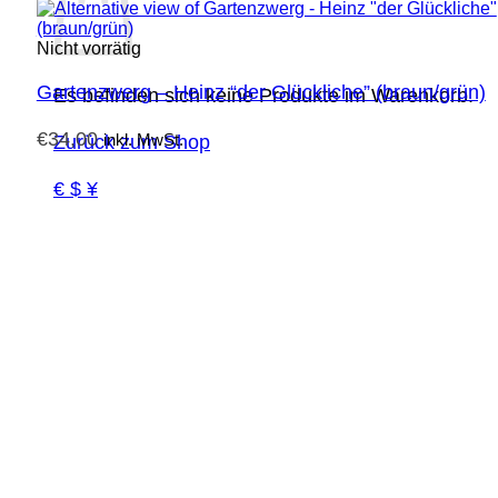
Nicht vorrätig
Gartenzwerg – Heinz “der Glückliche” (braun/grün)
Es befinden sich keine Produkte im Warenkorb.
€
34,00
inkl. MwSt.
Zurück zum Shop
€ $ ¥