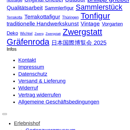
Nostalgie
Sammlerstück
Qualitätsarbeit
Sammlerfigur
Tonfigur
Terrakottafigur
Thüringen
Terrakotta
traditionelle Handwerkskunst
Vintage
Vorgarten
Zwergstatt
Deko
Wichtel
Zwerg
Zwergstatt
Gräfenroda
日本国際博覧会 2025
Infos
Kontakt
Impressum
Datenschutz
Versand & Lieferung
Widerruf
Vertrag widerrufen
Allgemeine Geschäftsbedingungen
Erlebnishof