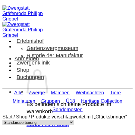
Zum
Inhalt
springen
Erlebnishof
Gartenzwergmuseum
Historie der Manufaktur
Anmelden
Zwergenklinik
Shop
Buchungen
Alle
Zwerge
Märchen
Weihnachten
Tiere
Miniaturen
Gruppen
Ü18
Heritage Collection
Es befinden sich keine Produkte im
Sonderposten
Warenkorb.
Start
/
Shop
/
Produkte verschlagwortet mit „Glücksbringer“
Zurück zum Shop