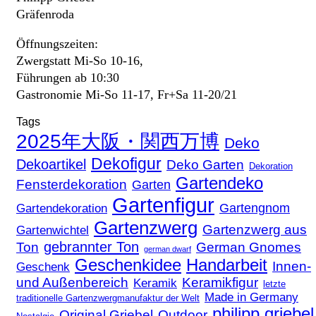
Gräfenroda
Öffnungszeiten:
Zwergstatt Mi-So 10-16,
Führungen ab 10:30
Gastronomie Mi-So 11-17, Fr+Sa 11-20/21
Tags
2025年大阪・関西万博
Deko
Dekofigur
Dekoartikel
Deko Garten
Dekoration
Gartendeko
Fensterdekoration
Garten
Gartenfigur
Gartengnom
Gartendekoration
Gartenzwerg
Gartenzwerg aus
Gartenwichtel
gebrannter Ton
Ton
German Gnomes
german dwarf
Geschenkidee
Handarbeit
Innen-
Geschenk
und Außenbereich
Keramikfigur
Keramik
letzte
Made in Germany
traditionelle Gartenzwergmanufaktur der Welt
philipp griebel
Original Griebel
Outdoor