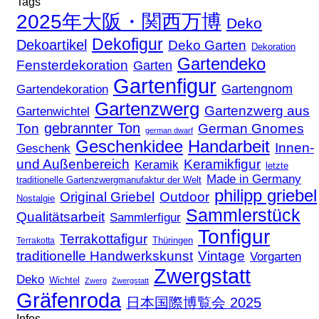
Tags
2025年大阪・関西万博
Deko
Dekofigur
Dekoartikel
Deko Garten
Dekoration
Gartendeko
Fensterdekoration
Garten
Gartenfigur
Gartengnom
Gartendekoration
Gartenzwerg
Gartenzwerg aus
Gartenwichtel
gebrannter Ton
Ton
German Gnomes
german dwarf
Geschenkidee
Handarbeit
Innen-
Geschenk
und Außenbereich
Keramikfigur
Keramik
letzte
Made in Germany
traditionelle Gartenzwergmanufaktur der Welt
philipp griebel
Original Griebel
Outdoor
Nostalgie
Sammlerstück
Qualitätsarbeit
Sammlerfigur
Tonfigur
Terrakottafigur
Thüringen
Terrakotta
traditionelle Handwerkskunst
Vintage
Vorgarten
Zwergstatt
Deko
Wichtel
Zwerg
Zwergstatt
Gräfenroda
日本国際博覧会 2025
Infos