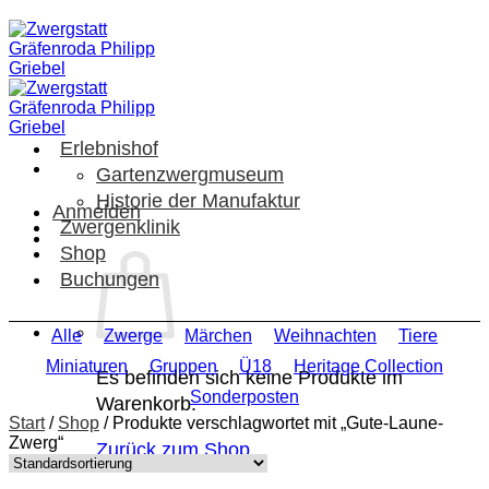
Zum
Inhalt
springen
Erlebnishof
Gartenzwergmuseum
Historie der Manufaktur
Anmelden
Zwergenklinik
Shop
Buchungen
Alle
Zwerge
Märchen
Weihnachten
Tiere
Miniaturen
Gruppen
Ü18
Heritage Collection
Es befinden sich keine Produkte im
Sonderposten
Warenkorb.
Start
/
Shop
/
Produkte verschlagwortet mit „Gute-Laune-
Zwerg“
Zurück zum Shop