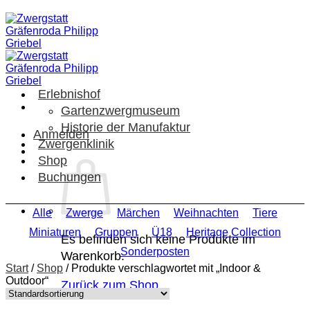
Zum
Inhalt
springen
Erlebnishof
Gartenzwergmuseum
Historie der Manufaktur
Anmelden
Zwergenklinik
Shop
Buchungen
Alle
Zwerge
Märchen
Weihnachten
Tiere
Miniaturen
Gruppen
Ü18
Heritage Collection
Es befinden sich keine Produkte im
Sonderposten
Warenkorb.
Start
/
Shop
/
Produkte verschlagwortet mit „Indoor &
Outdoor“
Zurück zum Shop