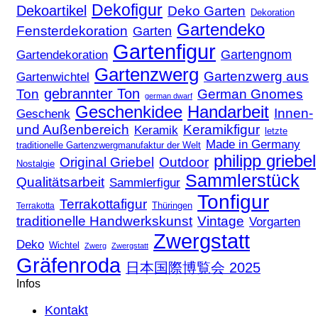
Dekofigur
Dekoartikel
Deko Garten
Dekoration
Gartendeko
Fensterdekoration
Garten
Gartenfigur
Gartengnom
Gartendekoration
Gartenzwerg
Gartenzwerg aus
Gartenwichtel
gebrannter Ton
Ton
German Gnomes
german dwarf
Geschenkidee
Handarbeit
Innen-
Geschenk
und Außenbereich
Keramikfigur
Keramik
letzte
Made in Germany
traditionelle Gartenzwergmanufaktur der Welt
philipp griebel
Original Griebel
Outdoor
Nostalgie
Sammlerstück
Qualitätsarbeit
Sammlerfigur
Tonfigur
Terrakottafigur
Thüringen
Terrakotta
traditionelle Handwerkskunst
Vintage
Vorgarten
Zwergstatt
Deko
Wichtel
Zwerg
Zwergstatt
Gräfenroda
日本国際博覧会 2025
Infos
Kontakt