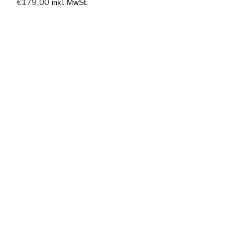
€
179,00
inkl. MwSt.