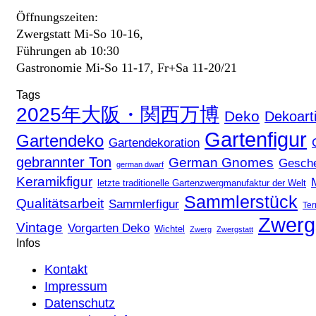
Öffnungszeiten:
Zwergstatt Mi-So 10-16,
Führungen ab 10:30
Gastronomie Mi-So 11-17, Fr+Sa 11-20/21
Tags
2025年大阪・関西万博
Deko
Dekoarti
Gartenfigur
Gartendeko
Gartendekoration
gebrannter Ton
German Gnomes
Gesch
german dwarf
Keramikfigur
letzte traditionelle Gartenzwergmanufaktur der Welt
Sammlerstück
Qualitätsarbeit
Sammlerfigur
Ter
Zwerg
Vintage
Vorgarten Deko
Wichtel
Zwerg
Zwergstatt
Infos
Kontakt
Impressum
Datenschutz