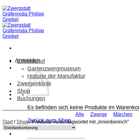
Zum
Inhalt
springen
Anmelden
Erlebnishof
Gartenzwergmuseum
Historie der Manufaktur
Zwergenklinik
Shop
Buchungen
Es befinden sich keine Produkte im Warenko
Alle
Zwerge
Märchen
Zurück zum Shop
Start
/
Shop
/
Produkte verschlagwortet mit „Innenbereich“