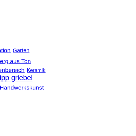
tion
Garten
erg aus Ton
enbereich
Keramik
lipp griebel
le Handwerkskunst