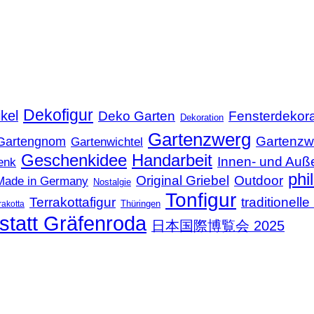
Dekofigur
kel
Deko Garten
Fensterdekora
Dekoration
Gartenzwerg
Gartenzw
Gartengnom
Gartenwichtel
Geschenkidee
Handarbeit
Innen- und Auß
enk
phi
Original Griebel
Outdoor
Made in Germany
Nostalgie
Tonfigur
Terrakottafigur
traditionel
Thüringen
rakotta
statt Gräfenroda
日本国際博覧会 2025